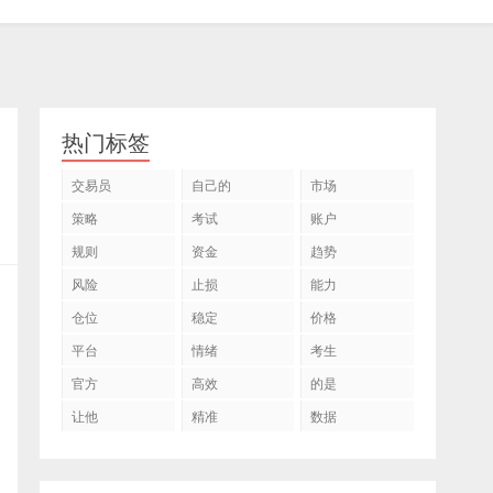
热门标签
交易员
自己的
市场
策略
考试
账户
规则
资金
趋势
风险
止损
能力
仓位
稳定
价格
平台
情绪
考生
官方
高效
的是
让他
精准
数据