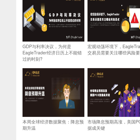
GDP与利率决议，为何是
宏观动荡环境下，EagleTra
EagleTrader经济日历上不能错
交易员需要关注哪些风险要
过的时刻?
本周全球经济数据聚焦：降息预
市场降息预期高涨，美国P
期升温
据成关键