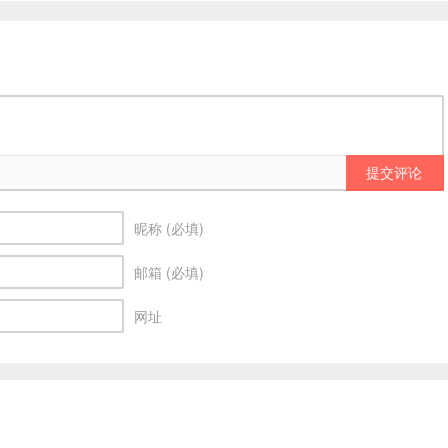
提交评论
昵称 (必填)
邮箱 (必填)
网址
rader
本站主题由
themebetter
提供 联系电话：852-53489575 联系邮箱：
cs@eagl