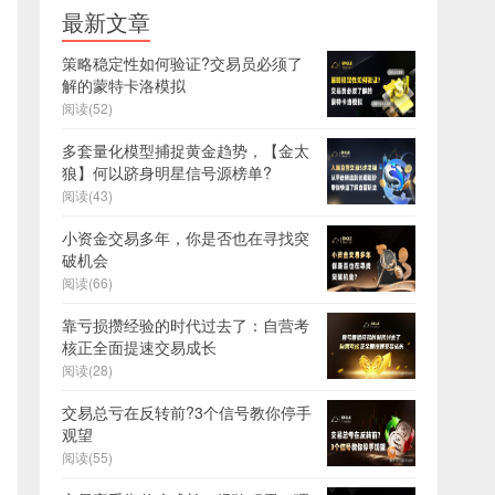
最新文章
策略稳定性如何验证?交易员必须了
解的蒙特卡洛模拟
阅读(52)
多套量化模型捕捉黄金趋势，【金太
狼】何以跻身明星信号源榜单?
阅读(43)
小资金交易多年，你是否也在寻找突
破机会
阅读(66)
靠亏损攒经验的时代过去了：自营考
核正全面提速交易成长
阅读(28)
交易总亏在反转前?3个信号教你停手
观望
阅读(55)