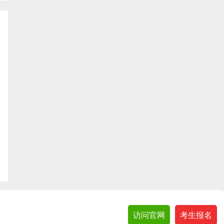
访问官网
考生报名
etrader.com.hk