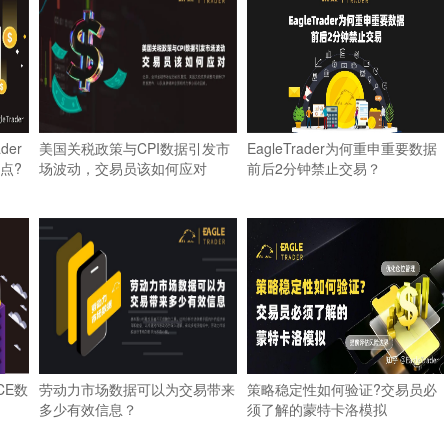
der
美国关税政策与CPI数据引发市
EagleTrader为何重申重要数据
点?
场波动，交易员该如何应对
前后2分钟禁止交易？
CE数
劳动力市场数据可以为交易带来
策略稳定性如何验证?交易员必
多少有效信息？
须了解的蒙特卡洛模拟