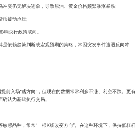
乌冲突仍无解决迹象，导致原油、黄金价格频繁暴涨暴跌;
货币被动承压;
，影响央行政策取向。
其是依赖趋势判断或宏观预期的策略，常因突发事件遭遇反向冲
惯提前入场“赌方向”，但现在的数据常常利多不涨、利空不跌。更有
面确认为基础执行交易。
敏感品种，常常“一根K线改变方向”。在这种环境下，保持低杠杆