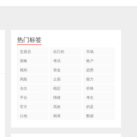
热门标签
交易员
自己的
市场
策略
考试
账户
规则
资金
趋势
风险
止损
能力
仓位
稳定
价格
平台
情绪
考生
官方
高效
的是
让他
精准
数据