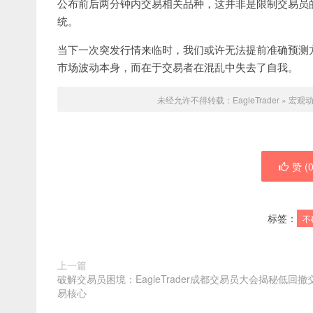
公布前后两分钟内交易相关品种，这并非是限制交易员
统。
当下一次突发行情来临时，我们或许无法提前准确预测
市场波动本身，而在于交易者在混乱中失去了自我。
未经允许不得转载：
EagleTrader
»
宏观动
赞 (
标签：
不
上一篇
破解交易员困境：EagleTrader成都交易员大会揭秘低回撤
易核心