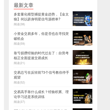
最新文章
多套量化模型捕捉黄金趋势，【金太
狼】何以跻身明星信号源榜单?
阅读(38)
小资金交易多年，你是否也在寻找突
破机会
阅读(59)
靠亏损攒经验的时代过去了：自营考
核正全面提速交易成长
阅读(21)
交易总亏在反转前?3个信号教你停手
观望
阅读(52)
交易高手靠什么成长？经验积累、理
论学习还是系统训练
阅读(37)