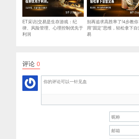
ET采访|交易是生存游戏：纪
别再追求高胜率了!4步教你
律、风险管理、心理控制优先于
用”固定”思维，轻松拿下自
利润
易
评论
0