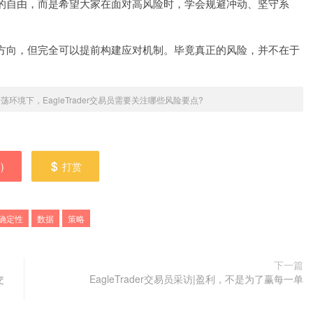
的自由，而是希望大家在面对高风险时，学会规避冲动、坚守系
方向，但完全可以提前构建应对机制。毕竟真正的风险，并不在于
荡环境下，EagleTrader交易员需要关注哪些风险要点?
0
)
打赏
确定性
数据
策略
下一篇
交
EagleTrader交易员采访|盈利，不是为了赢每一单