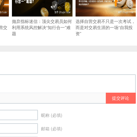
抛弃指标迷信：顶尖交易员如何
选择自营交易不只是一次考试，
营交
利用系统风控解决“知行合一”难
而是对交易生涯的一场“自我投
题
资”
提交评论
昵称 (必填)
邮箱 (必填)