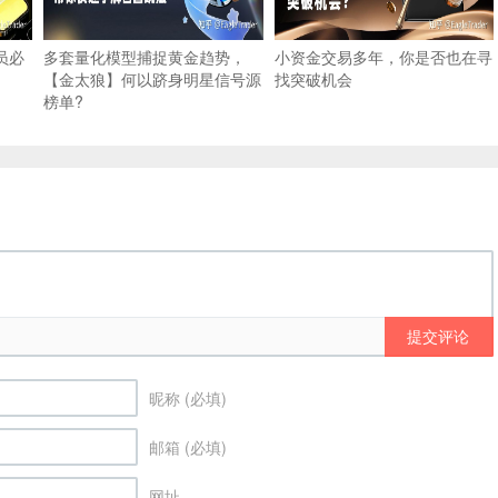
员必
多套量化模型捕捉黄金趋势，
小资金交易多年，你是否也在寻
【金太狼】何以跻身明星信号源
找突破机会
榜单?
提交评论
昵称 (必填)
邮箱 (必填)
网址