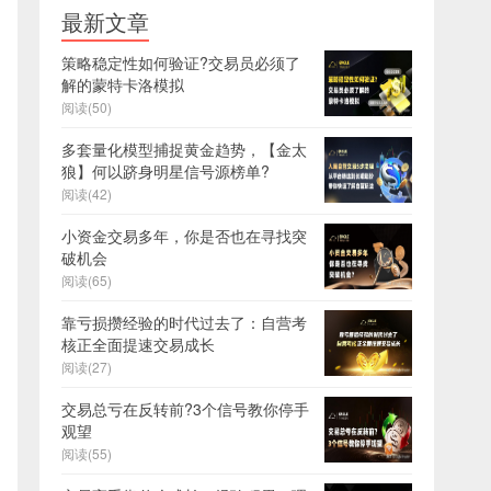
最新文章
策略稳定性如何验证?交易员必须了
解的蒙特卡洛模拟
阅读(50)
多套量化模型捕捉黄金趋势，【金太
狼】何以跻身明星信号源榜单?
阅读(42)
小资金交易多年，你是否也在寻找突
破机会
阅读(65)
靠亏损攒经验的时代过去了：自营考
核正全面提速交易成长
阅读(27)
交易总亏在反转前?3个信号教你停手
观望
阅读(55)