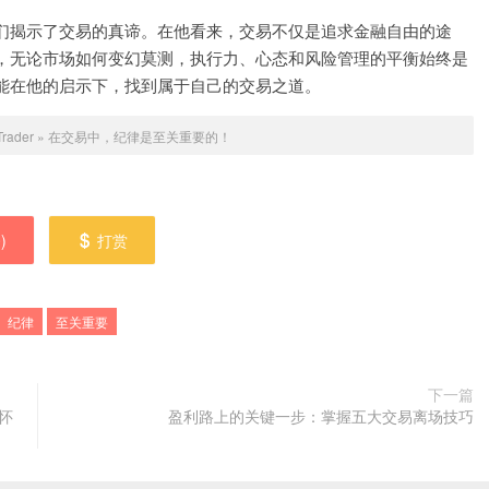
们揭示了交易的真谛。在他看来，交易不仅是追求金融自由的途
，无论市场如何变幻莫测，执行力、心态和风险管理的平衡始终是
能在他的启示下，找到属于自己的交易之道。
Trader
»
​在交易中，纪律是至关重要的！
0
)
打赏
纪律
至关重要
下一篇
怀
​盈利路上的关键一步：掌握五大交易离场技巧