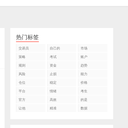
热门标签
交易员
自己的
市场
策略
考试
账户
规则
资金
趋势
风险
止损
能力
仓位
稳定
价格
平台
情绪
考生
官方
高效
的是
让他
精准
数据