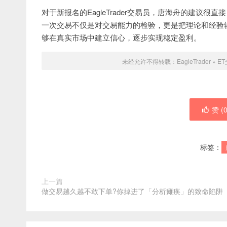
对于新报名的EagleTrader交易员，唐海舟的建议
一次交易不仅是对交易能力的检验，更是把理论和经验
够在真实市场中建立信心，逐步实现稳定盈利。
未经允许不得转载：
EagleTrader
»
E
赞 (
标签：
上一篇
做交易越久越不敢下单?你掉进了「分析瘫痪」的致命陷阱