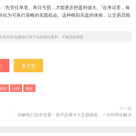
很直接：“先管住单笔、单日亏损，才能逐步把盈利做大。”在考试里，每
转化为可执行策略的实践机会。这种模拟实盘的体验，让交易员能
T交易员采访|极端行情下如何稳住盈利，不被恐惧绑架
0
)
打赏
唐海
纪律
都是
下一篇
拆解热门自营交易：新手必看!4大交易难题，一次性帮你解决