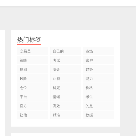
热门标签
交易员
自己的
市场
策略
考试
账户
规则
资金
趋势
风险
止损
能力
仓位
稳定
价格
平台
情绪
考生
官方
高效
的是
让他
精准
数据