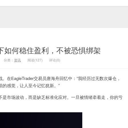
情下如何稳住盈利，不被恐惧绑架
分类：
资讯
阅读(127)
评论(0)
EagleTrader交易员唐海舟回忆中：“我经历过无数次爆仓，
损的感觉，让人至今记忆犹新。”
不是市场波动，而是缺乏标准化应对。一旦被情绪牵着走，你的亏