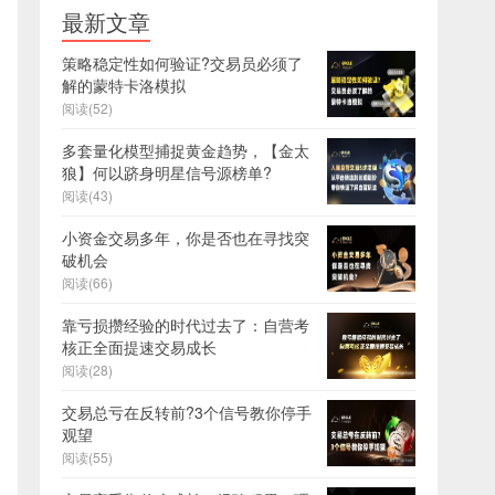
最新文章
策略稳定性如何验证?交易员必须了
解的蒙特卡洛模拟
阅读(52)
多套量化模型捕捉黄金趋势，【金太
狼】何以跻身明星信号源榜单?
阅读(43)
小资金交易多年，你是否也在寻找突
破机会
阅读(66)
靠亏损攒经验的时代过去了：自营考
核正全面提速交易成长
阅读(28)
交易总亏在反转前?3个信号教你停手
观望
阅读(55)