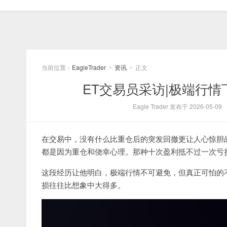
当前位置：
EagleTrader
资讯
正文
>
>
ET交易员采访|极端行
Eagle Trader 发布于 2026-05-09
在交易中，没有什么比重仓后的突发回撤更让人心惊胆战。在
都是因为重仓和侥幸心理。那种十次盈利抵不过一次亏
这段经历让他明白，极端行情不可避免，但真正可怕的
损往往比想象中大得多。