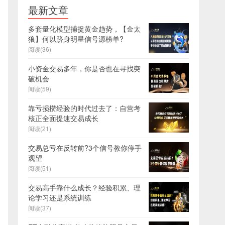
最新文章
多套量化模型捕捉黄金趋势，【金太
狼】何以跻身明星信号源榜单?
阅读(36)
小资金交易多年，你是否也在寻找突
破机会
阅读(59)
靠亏损攒经验的时代过去了：自营考
核正全面提速交易成长
阅读(21)
交易总亏在反转前?3个信号教你停手
观望
阅读(51)
交易高手靠什么成长？经验积累、理
论学习还是系统训练
阅读(37)