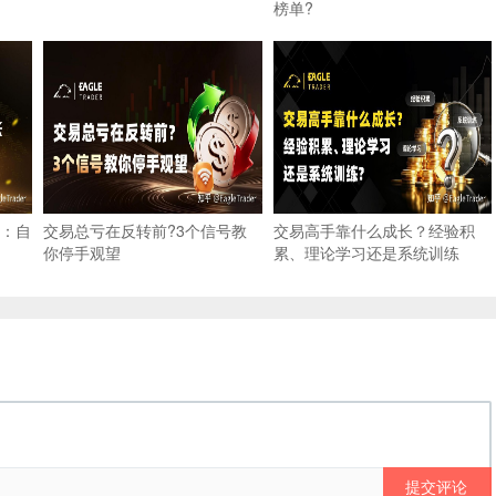
榜单?
：自
交易总亏在反转前?3个信号教
交易高手靠什么成长？经验积
你停手观望
累、理论学习还是系统训练
提交评论