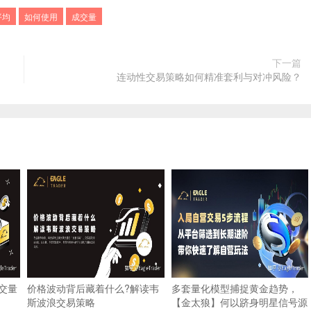
平均
如何使用
成交量
下一篇
连动性交易策略如何精准套利与对冲风险？
成交量
价格波动背后藏着什么?解读韦
多套量化模型捕捉黄金趋势，
斯波浪交易策略
【金太狼】何以跻身明星信号源