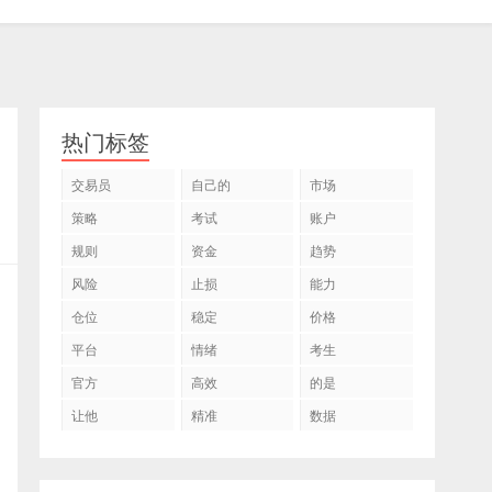
热门标签
交易员
自己的
市场
策略
考试
账户
规则
资金
趋势
风险
止损
能力
仓位
稳定
价格
平台
情绪
考生
官方
高效
的是
让他
精准
数据