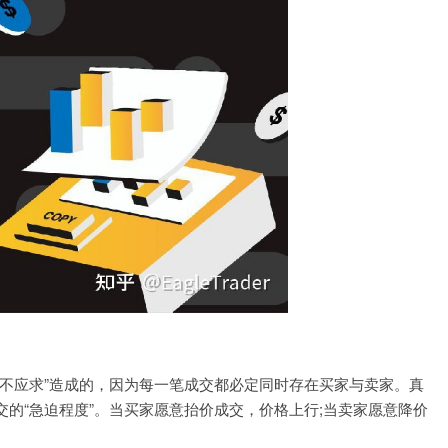
不应求”造成的，因为每一笔成交都必定同时存在买家与卖家。真
的“急迫程度”。当买家愿意抬价成交，价格上行;当卖家愿意降价