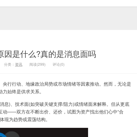
原因是什么?真的是消息面吗
分类：
资讯
阅读(299)
评论(0)
、央行行动、地缘政治局势或市场情绪等因素推动。然而，无论是
动力始终是供求关系。
消息)、技术面(如突破关键支撑/阻力)或情绪面来解释。但从更底
互动——双方在不断出价、还价，试图为资产找出他们心中“合
中体现为趋势或震荡结构。