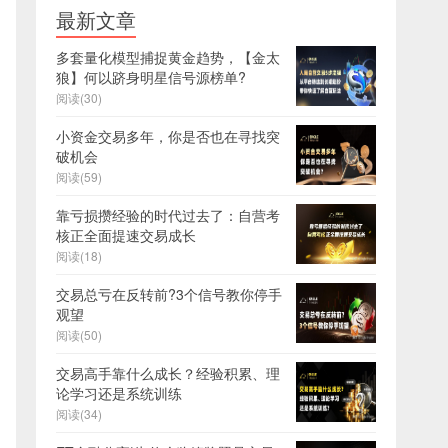
最新文章
多套量化模型捕捉黄金趋势，【金太
狼】何以跻身明星信号源榜单?
阅读(30)
小资金交易多年，你是否也在寻找突
破机会
阅读(59)
靠亏损攒经验的时代过去了：自营考
核正全面提速交易成长
阅读(18)
交易总亏在反转前?3个信号教你停手
观望
阅读(50)
交易高手靠什么成长？经验积累、理
论学习还是系统训练
阅读(34)