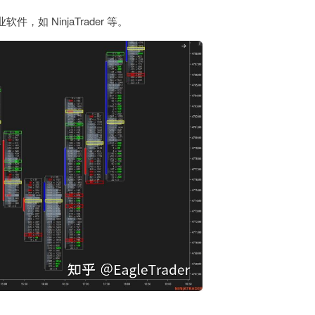
 NinjaTrader 等。