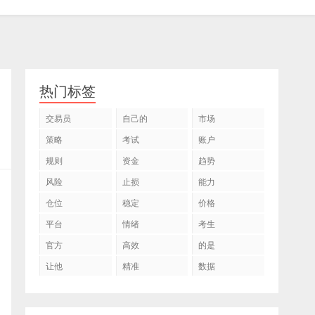
热门标签
交易员
自己的
市场
策略
考试
账户
规则
资金
趋势
风险
止损
能力
仓位
稳定
价格
平台
情绪
考生
官方
高效
的是
让他
精准
数据