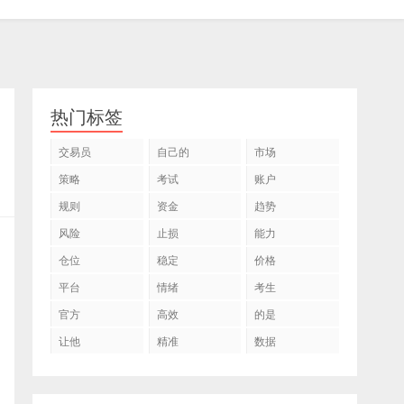
热门标签
交易员
自己的
市场
策略
考试
账户
规则
资金
趋势
风险
止损
能力
仓位
稳定
价格
平台
情绪
考生
官方
高效
的是
让他
精准
数据