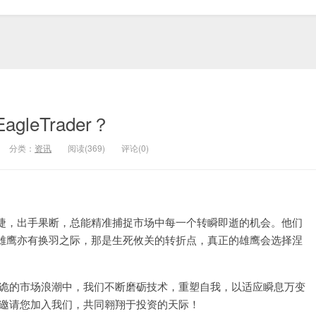
agleTrader？
分类：
资讯
阅读(369)
评论(0)
捷，出手果断，总能精准捕捉市场中每一个转瞬即逝的机会。他们
雄鹰亦有换羽之际，那是生死攸关的转折点，真正的雄鹰会选择涅
在波谲云诡的市场浪潮中，我们不断磨砺技术，重塑自我，以适应瞬息万变
们诚挚邀请您加入我们，共同翱翔于投资的天际！