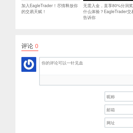
加入EagleTrader！尽情释放你
无需入金，直享80%分润
的交易天赋！
什么体验？EagleTrader
告诉你
评论
0