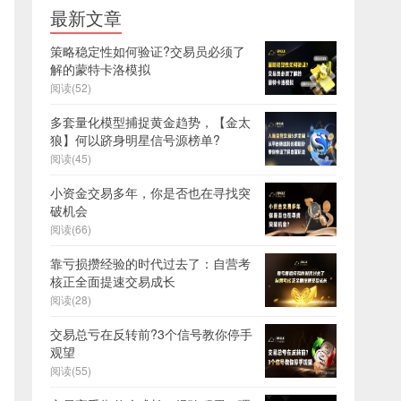
最新文章
策略稳定性如何验证?交易员必须了
解的蒙特卡洛模拟
阅读(52)
多套量化模型捕捉黄金趋势，【金太
狼】何以跻身明星信号源榜单?
阅读(45)
小资金交易多年，你是否也在寻找突
破机会
阅读(66)
靠亏损攒经验的时代过去了：自营考
核正全面提速交易成长
阅读(28)
交易总亏在反转前?3个信号教你停手
观望
阅读(55)