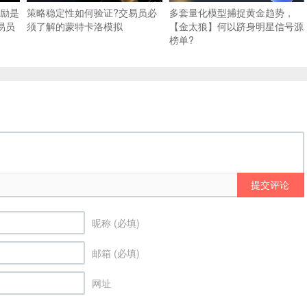
奖励是
策略稳定性如何验证?交易员必
多套量化模型捕捉黄金趋势，
交易员
须了解的蒙特卡洛模拟
【金太狼】何以跻身明星信号源
榜单?
提交评论
昵称 (必填)
邮箱 (必填)
网址