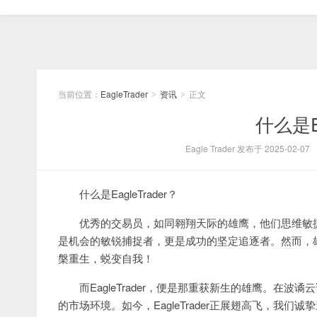
当前位置：
EagleTrader
资讯
正文
>
>
​什么是E
Eagle Trader 发布于 2025-02-07
什么是EagleTrader？
优秀的交易员，如同翱翔天际的雄鹰，他们思维敏
是机会的敏锐捕捉者，更是成功的坚定追逐者。然而，
槃重生，蜕变自我！
而EagleTrader，便是那重获新生的雄鹰。
的市场环境。如今，EagleTrader正展翅高飞，我