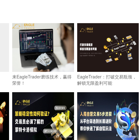
来EagleTrader磨练技术，赢得
EagleTrader：打破交易瓶颈，
荣誉！
解锁无限盈利可能