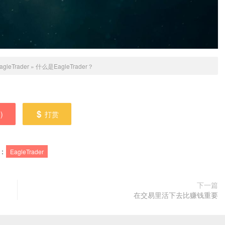
agleTrader
»
​什么是EagleTrader？
0
)
打赏
：
EagleTrader
下一篇
在交易里活下去比赚钱重要