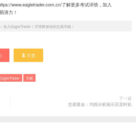
www.eagletrader.com.cn/了解更多考试详情，加入
交易潜力！
»
加入EagleTrader！尽情释放你的交易天赋！
0
)
打赏
EagleTrader
天赋
下一篇
交易黄金：均线分析揭示买卖时机