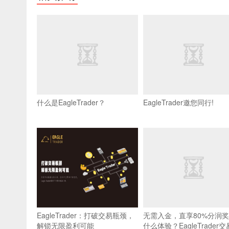
什么是EagleTrader？
EagleTrader邀您同行!
EagleTrader：打破交易瓶颈，
无需入金，直享80%分润
解锁无限盈利可能
什么体验？EagleTrader