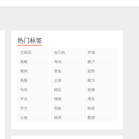
热门标签
交易员
自己的
市场
策略
考试
账户
规则
资金
趋势
风险
止损
能力
仓位
稳定
价格
平台
情绪
考生
官方
高效
的是
让他
精准
数据