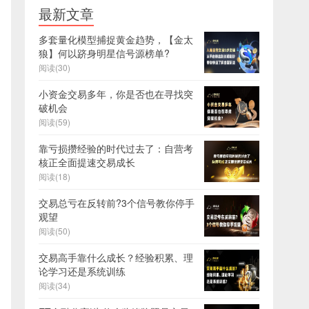
最新文章
多套量化模型捕捉黄金趋势，【金太
狼】何以跻身明星信号源榜单?
阅读(30)
小资金交易多年，你是否也在寻找突
破机会
阅读(59)
靠亏损攒经验的时代过去了：自营考
核正全面提速交易成长
阅读(18)
交易总亏在反转前?3个信号教你停手
观望
阅读(50)
交易高手靠什么成长？经验积累、理
论学习还是系统训练
阅读(34)