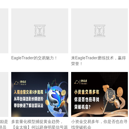
EagleTrader的交易魅力！
来EagleTrader磨练技术，赢得
荣誉！
奖励是
多套量化模型捕捉黄金趋势，
小资金交易多年，你是否也在寻
交易员
【金太狼】何以跻身明星信号源
找突破机会