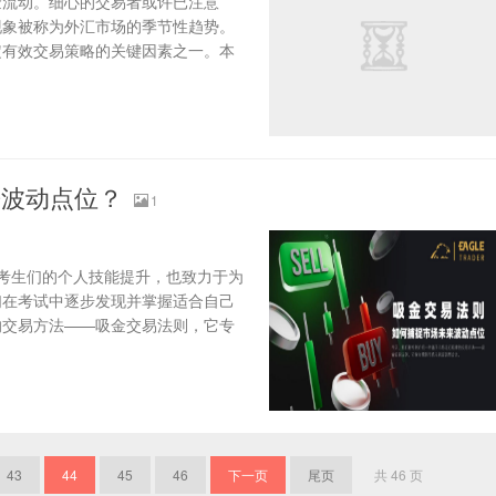
金流动。细心的交易者或许已注意
现象被称为外汇市场的季节性趋势。
定有效交易策略的关键因素之一。本
来波动点位？
1
关注考生们的个人技能提升，也致力于为
们在考试中逐步发现并掌握适合自己
的交易方法——吸金交易法则，它专
43
44
45
46
下一页
尾页
共 46 页