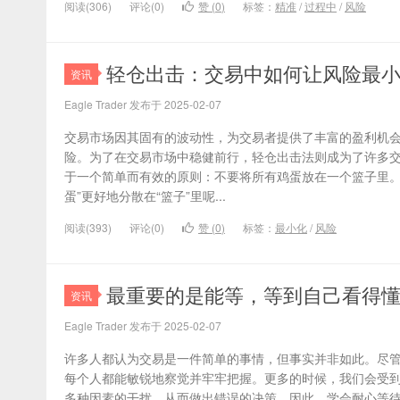
阅读(306)
评论(0)
赞 (
0
)
标签：
精准
/
过程中
/
风险
轻仓出击：交易中如何让风险最
资讯
Eagle Trader 发布于 2025-02-07
交易市场因其固有的波动性，为交易者提供了丰富的盈利机
险。为了在交易市场中稳健前行，轻仓出击法则成为了许多
于一个简单而有效的原则：不要将所有鸡蛋放在一个篮子里。
蛋”更好地分散在“篮子”里呢...
阅读(393)
评论(0)
赞 (
0
)
标签：
最小化
/
风险
最重要的是能等，等到自己看得
资讯
Eagle Trader 发布于 2025-02-07
许多人都认为交易是一件简单的事情，但事实并非如此。尽
每个人都能敏锐地察觉并牢牢把握。更多的时候，我们会受
多种因素的干扰，从而做出错误的决策。因此，学会耐心等