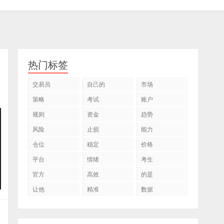
热门标签
交易员
自己的
市场
策略
考试
账户
规则
资金
趋势
风险
止损
能力
仓位
稳定
价格
平台
情绪
考生
官方
高效
的是
让他
精准
数据