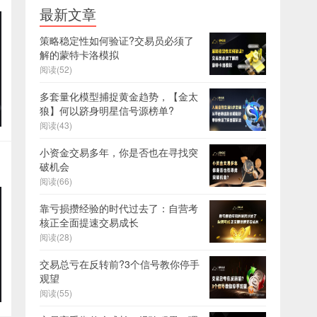
最新文章
策略稳定性如何验证?交易员必须了
解的蒙特卡洛模拟
阅读(52)
多套量化模型捕捉黄金趋势，【金太
狼】何以跻身明星信号源榜单?
阅读(43)
小资金交易多年，你是否也在寻找突
破机会
阅读(66)
靠亏损攒经验的时代过去了：自营考
核正全面提速交易成长
阅读(28)
交易总亏在反转前?3个信号教你停手
观望
阅读(55)