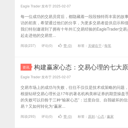
Eagle Trader 发布于 2025-02-07
每一位成功的交易员背后，都隐藏着一段段独特而丰富的故
访的初衷，希望通过他们的分享，为更多交易者提供启示和
我们特别邀请到了拥有十年外汇交易经验的EagleTrader
起走进他的交易世...
阅读(237)
评论(0)
赞 (
0
)
标签：
关键在于
/
每笔
​构建赢家心态：交易心理的七大
资讯
Eagle Trader 发布于 2025-02-07
交易市场上的成功与失败，往往不仅仅是技术或策略的问题
根据钻研交易心理长达17年的著名机构美林证券的期货操盘
的失败可以归咎于三种“输家心态”：过度自信、自我破坏的
易？又如何转化为“赢家...
阅读(293)
评论(0)
赞 (
0
)
标签：
原则
/
心态
/
赢家