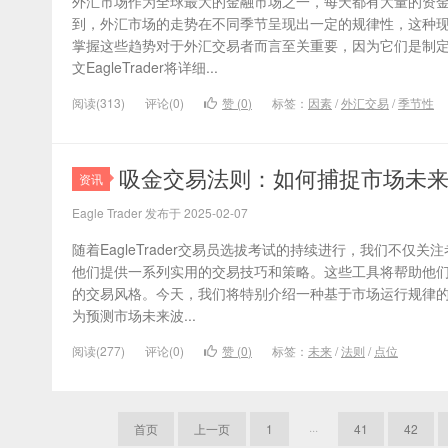
外汇市场作为全球最大的金融市场之一，每天都有大量的资
到，外汇市场的走势在不同季节呈现出一定的规律性，这种
掌握这些趋势对于外汇交易者而言至关重要，因为它们是制
文EagleTrader将详细...
阅读(313)
评论(0)
赞 (
0
)
标签：
因素
/
外汇交易
/
季节性
吸金交易法则：如何捕捉市场未
资讯
Eagle Trader 发布于 2025-02-07
随着EagleTrader交易员选拔考试的持续进行，我们不仅
他们提供一系列实用的交易技巧和策略。这些工具将帮助他
的交易风格。今天，我们将特别介绍一种基于市场运行规律
为预测市场未来波...
阅读(277)
评论(0)
赞 (
0
)
标签：
未来
/
法则
/
点位
首页
上一页
1
···
41
42