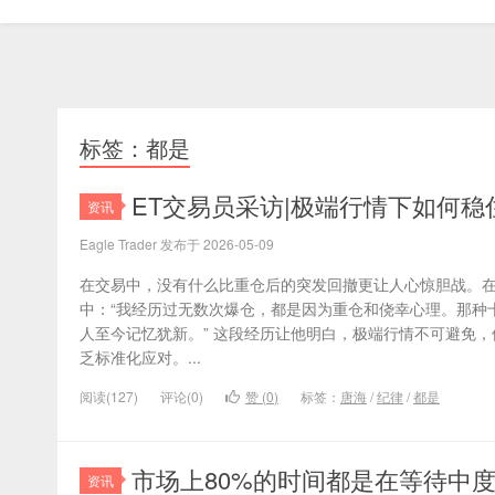
标签：都是
ET交易员采访|极端行情下如何
资讯
Eagle Trader 发布于 2026-05-09
在交易中，没有什么比重仓后的突发回撤更让人心惊胆战。在Eag
中：“我经历过无数次爆仓，都是因为重仓和侥幸心理。那种
人至今记忆犹新。” 这段经历让他明白，极端行情不可避免
乏标准化应对。...
阅读(127)
评论(0)
赞 (
0
)
标签：
唐海
/
纪律
/
都是
市场上80%的时间都是在等待中
资讯