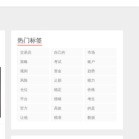
热门标签
交易员
自己的
市场
策略
考试
账户
规则
资金
趋势
风险
止损
能力
仓位
稳定
价格
平台
情绪
考生
官方
高效
的是
让他
精准
数据