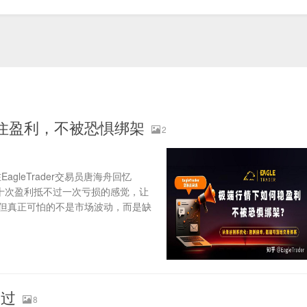
稳住盈利，不被恐惧绑架
2
leTrader交易员唐海舟回忆
十次盈利抵不过一次亏损的感觉，让
，但真正可怕的不是市场波动，而是缺
度过
8