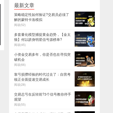
最新文章
策略稳定性如何验证?交易员必须了
解的蒙特卡洛模拟
阅读(52)
多套量化模型捕捉黄金趋势，【金太
狼】何以跻身明星信号源榜单?
阅读(45)
小资金交易多年，你是否也在寻找突
破机会
阅读(66)
靠亏损攒经验的时代过去了：自营考
核正全面提速交易成长
阅读(28)
交易总亏在反转前?3个信号教你停手
观望
阅读(55)