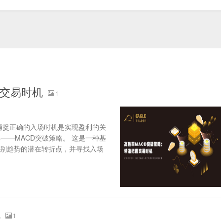
握交易时机
1
，捕捉正确的入场时机是实现盈利的关
——MACD突破策略。 这是一种基
识别趋势的潜在转折点，并寻找入场
机
1