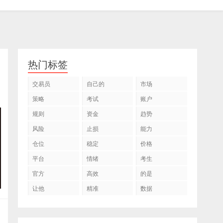
热门标签
交易员
自己的
市场
策略
考试
账户
规则
资金
趋势
风险
止损
能力
仓位
稳定
价格
平台
情绪
考生
官方
高效
的是
让他
精准
数据