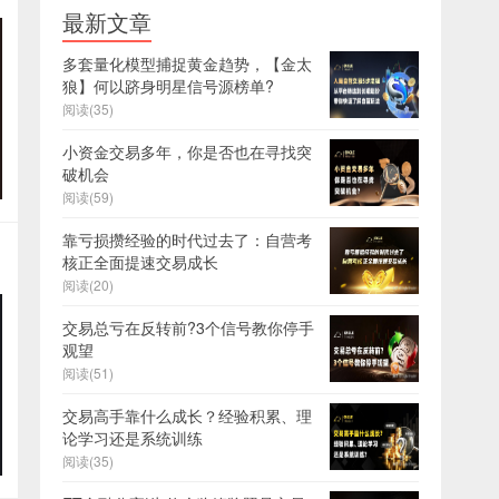
最新文章
多套量化模型捕捉黄金趋势，【金太
狼】何以跻身明星信号源榜单?
阅读(35)
小资金交易多年，你是否也在寻找突
破机会
阅读(59)
靠亏损攒经验的时代过去了：自营考
核正全面提速交易成长
阅读(20)
交易总亏在反转前?3个信号教你停手
观望
阅读(51)
交易高手靠什么成长？经验积累、理
论学习还是系统训练
阅读(35)