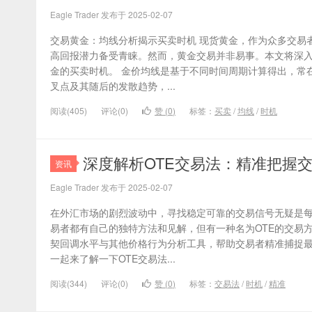
Eagle Trader 发布于 2025-02-07
交易黄金：均线分析揭示买卖时机 现货黄金，作为众多交易
高回报潜力备受青睐。然而，黄金交易并非易事。本文将深
金的买卖时机。 金价均线是基于不同时间周期计算得出，常
叉点及其随后的发散趋势，...
阅读(405)
评论(0)
赞 (
0
)
标签：
买卖
/
均线
/
时机
​深度解析OTE交易法：精准把握
资讯
Eagle Trader 发布于 2025-02-07
在外汇市场的剧烈波动中，寻找稳定可靠的交易信号无疑是
易者都有自己的独特方法和见解，但有一种名为OTE的交易
契回调水平与其他价格行为分析工具，帮助交易者精准捕捉
一起来了解一下OTE交易法...
阅读(344)
评论(0)
赞 (
0
)
标签：
交易法
/
时机
/
精准