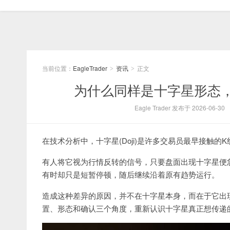
当前位置：
EagleTrader
资讯
正文
>
>
为什么同样是十字星形态
Eagle Trader 发布于 2026-06-30
在技术分析中，十字星(Doji)是许多交易员最早接触的
有人将它视为行情反转的信号，只要盘面出现十字星便
有时却只是短暂停顿，随后继续沿着原有趋势运行。
造成这种差异的原因，并不在十字星本身，而在于它出现的位
置、形态和确认三个角度，重新认识十字星真正想传递