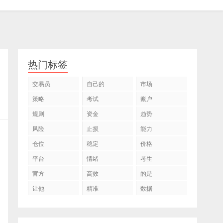
热门标签
交易员
自己的
市场
策略
考试
账户
规则
资金
趋势
风险
止损
能力
仓位
稳定
价格
平台
情绪
考生
官方
高效
的是
让他
精准
数据