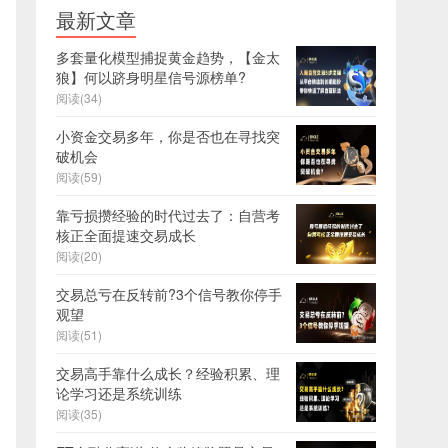
最新文章
多套量化模型捕捉黄金趋势，【金太
狼】何以跻身明星信号源榜单?
阅读(34)
小资金交易多年，你是否也在寻找突
破机会
阅读(59)
靠亏损攒经验的时代过去了：自营考
核正全面提速交易成长
阅读(20)
交易总亏在反转前?3个信号教你停手
观望
阅读(51)
交易高手靠什么成长？经验积累、理
论学习还是系统训练
阅读(35)