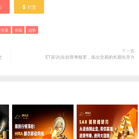
0
)
打赏
十字星
市场
趋势
下一篇
交
ET采访|在自营考核里，练出交易的长期生存力