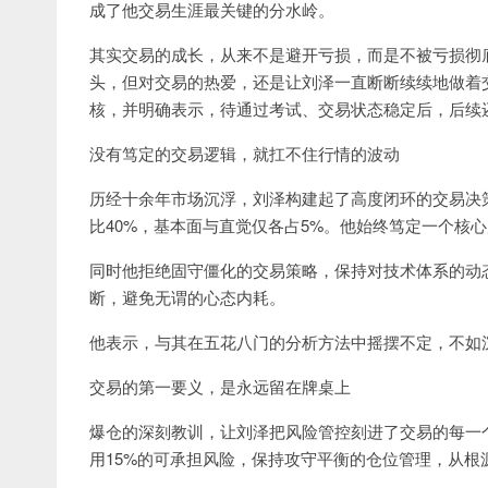
成了他交易生涯最关键的分水岭。
其实交易的成长，从来不是避开亏损，而是不被亏损彻
头，但对交易的热爱，还是让刘泽一直断断续续地做着
核，并明确表示，待通过考试、交易状态稳定后，后续
没有笃定的交易逻辑，就扛不住行情的波动
历经十余年市场沉浮，刘泽构建起了高度闭环的交易决
比40%，基本面与直觉仅各占5%。他始终笃定一个核
同时他拒绝固守僵化的交易策略，保持对技术体系的动
断，避免无谓的心态内耗。
他表示，与其在五花八门的分析方法中摇摆不定，不如
交易的第一要义，是永远留在牌桌上
爆仓的深刻教训，让刘泽把风险管控刻进了交易的每一
用15%的可承担风险，保持攻守平衡的仓位管理，从根