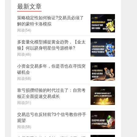
最新文章
策略稳定性如何验证?交易员必须了
解的蒙特卡洛模拟
阅读(54)
多套量化模型捕捉黄金趋势，【金太
狼】何以跻身明星信号源榜单?
阅读(46)
小资金交易多年，你是否也在寻找突
破机会
阅读(68)
靠亏损攒经验的时代过去了：自营考
核正全面提速交易成长
阅读(31)
交易总亏在反转前?3个信号教你停手
观望
阅读(58)