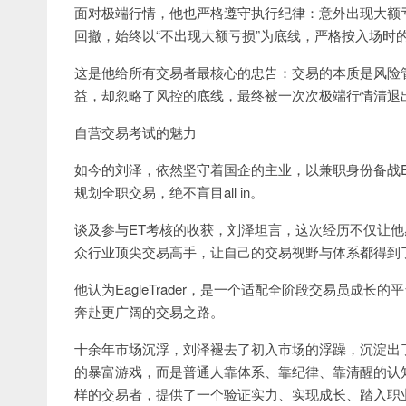
面对极端行情，他也严格遵守执行纪律：意外出现大额
回撤，始终以“不出现大额亏损”为底线，严格按入场时
这是他给所有交易者最核心的忠告：交易的本质是风险
益，却忽略了风控的底线，最终被一次次极端行情清退
自营交易考试的魅力
如今的刘泽，依然坚守着国企的主业，以兼职身份备战
规划全职交易，绝不盲目all in。
谈及参与ET考核的收获，刘泽坦言，这次经历不仅让
众行业顶尖交易高手，让自己的交易视野与体系都得到
他认为EagleTrader，是一个适配全阶段交易员成
奔赴更广阔的交易之路。
十余年市场沉浮，刘泽褪去了初入市场的浮躁，沉淀出
的暴富游戏，而是普通人靠体系、靠纪律、靠清醒的认知走通
样的交易者，提供了一个验证实力、实现成长、踏入职