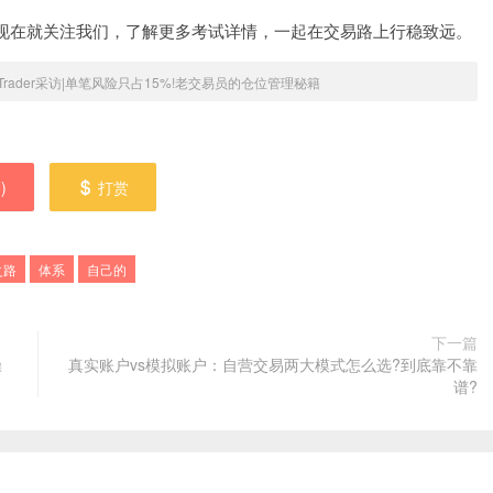
现在就关注我们，了解更多考试详情，一起在交易路上行稳致远。
leTrader采访|单笔风险只占15%!老交易员的仓位管理秘籍
0
)
打赏
之路
体系
自己的
下一篇
操
真实账户vs模拟账户：自营交易两大模式怎么选?到底靠不靠
谱?