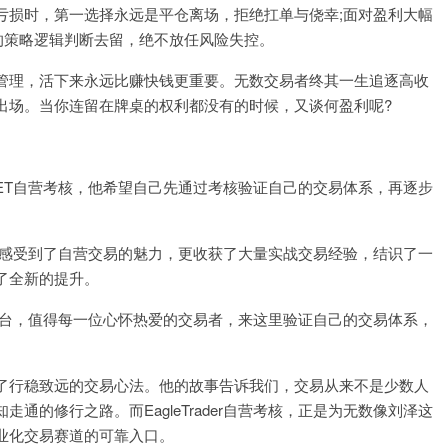
亏损时，第一选择永远是平仓离场，拒绝扛单与侥幸;面对盈利大幅
的策略逻辑判断去留，绝不放任风险失控。
管理，活下来永远比赚快钱更重要。无数交易者终其一生追逐高收
出场。当你连留在牌桌的权利都没有的时候，又谈何盈利呢?
ET自营考核，他希望自己先通过考核验证自己的交易体系，再逐步
他感受到了自营交易的魅力，更收获了大量实战交易经验，结识了一
了全新的提升。
长的平台，值得每一位心怀热爱的交易者，来这里验证自己的交易体系，
了行稳致远的交易心法。他的故事告诉我们，交易从来不是少数人
的修行之路。而EagleTrader自营考核，正是为无数像刘泽这
业化交易赛道的可靠入口。