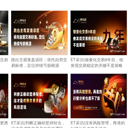
交易
跳出主观复盘误区：依托自营交
ET采访|做量化交易9年后，他
易标准，定位持续亏损根源
发现交易稳定的关键不是策略
更诱
ET采访|判断正确却坚持轻仓，
ET采访|没有风险管理，再准的