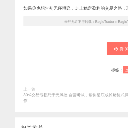
如果你也想告别无序博弈，走上稳定盈利的交易之路，
未经允许不得转载：
EagleTrader
»
Eag
赞 (
标签：
上一篇
80%交易亏损死于无风控!自营考试，帮你彻底戒掉赌徒式
作
相关推荐