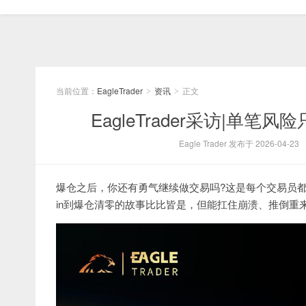
当前位置：
EagleTrader
资讯
正文
>
>
EagleTrader采访|单
Eagle Trader 发布于 2026-04-23
爆仓之后，你还有勇气继续做交易吗?这是每个交易员都
in到爆仓清零的故事比比皆是，但能扛住崩溃、推倒重