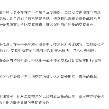
底击垮，更不能在同一个坑里反复跌倒。虽曾动过彻底放弃的念
交易，直至遇到了自营交易考试。他选择以兼职身份备战自营考
还会考虑重回全职交易赛道，继续深耕自己热爱的交易事业。
策体系：在开平仓的核心决策中，技术分析占比50%，实战经验占
心原则：交易中所有的问题都可以用技术解决，包括心态问题。
态修正与持续打磨，拒绝用一成不变的交易计划束缚实时行情判
沉下心打磨属于自己的交易内核，这才是长期立足市场的根基。
个细节里。他对单笔交易的风险有着清晰的边界，单次交易仅会占
源上拒绝重仓冒进的赌徒式操作。