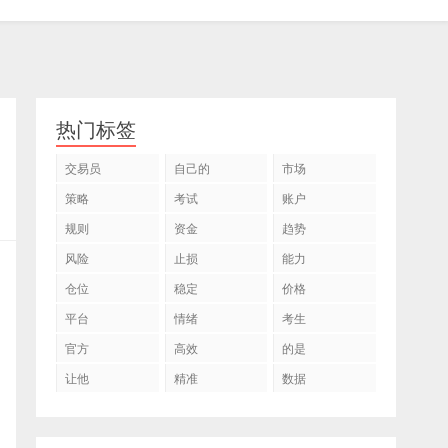
热门标签
交易员
自己的
市场
策略
考试
账户
规则
资金
趋势
风险
止损
能力
仓位
稳定
价格
平台
情绪
考生
官方
高效
的是
让他
精准
数据