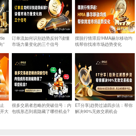
le
订单流如何识别趋势反转?读懂
摆脱行情滞后!HMA赫尔移动均
向”
市场力量变化的三个信号
线帮你找准市场趋势变化
到止
很多交易者忽略的突破信号：内
ET分享|趋势过滤四步法：帮你
开大
包线形态到底隐藏了哪些机会?
解决90%无效交易机会