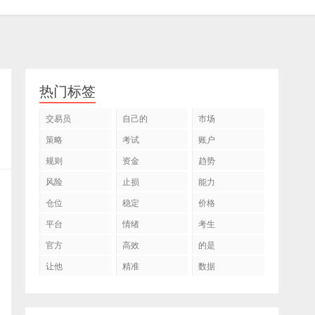
热门标签
交易员
自己的
市场
策略
考试
账户
规则
资金
趋势
风险
止损
能力
仓位
稳定
价格
平台
情绪
考生
官方
高效
的是
让他
精准
数据