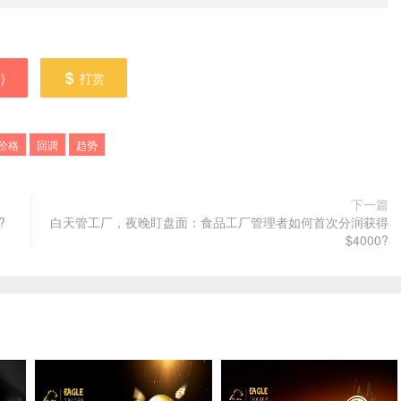
0
)
打赏
价格
回调
趋势
下一篇
?
白天管工厂，夜晚盯盘面：食品工厂管理者如何首次分润获得
$4000?