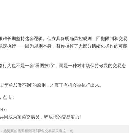
很难长期坚持这套逻辑。但在具备明确风控规则、回撤限制和交易
稳定执行——因为规则本身，替你挡掉了大部分情绪化操作的可能
行为也不是一套“看图技巧”，而是一种对市场保持敬畏的交易态
“简单却做不到”的原则，才真正有机会被执行出来。
，点击：
IB7r
我们共同成为顶尖交易员，释放您的交易潜力!
»
趋势真的需要预测吗?职业交易员只看这一点