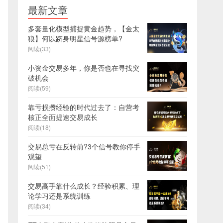
最新文章
多套量化模型捕捉黄金趋势，【金太
狼】何以跻身明星信号源榜单?
阅读(33)
小资金交易多年，你是否也在寻找突
破机会
阅读(59)
靠亏损攒经验的时代过去了：自营考
核正全面提速交易成长
阅读(18)
交易总亏在反转前?3个信号教你停手
观望
阅读(51)
交易高手靠什么成长？经验积累、理
论学习还是系统训练
阅读(34)