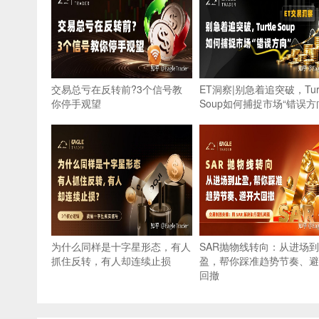
交易总亏在反转前?3个信号教
ET洞察|别急着追突破，Turt
你停手观望
Soup如何捕捉市场“错误方
为什么同样是十字星形态，有人
SAR抛物线转向：从进场
抓住反转，有人却连续止损
盈，帮你踩准趋势节奏、避
回撤