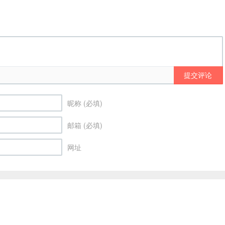
提交评论
昵称 (必填)
邮箱 (必填)
网址
rader
本站主题由
themebetter
提供 联系电话：852-53489575 联系邮箱：
cs@eagl