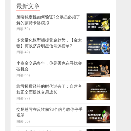
最新文章
策略稳定性如何验证?交易员必须了
解的蒙特卡洛模拟
阅读(50)
多套量化模型捕捉黄金趋势，【金太
狼】何以跻身明星信号源榜单?
阅读(42)
小资金交易多年，你是否也在寻找突
破机会
阅读(65)
靠亏损攒经验的时代过去了：自营考
核正全面提速交易成长
阅读(27)
交易总亏在反转前?3个信号教你停手
观望
阅读(55)