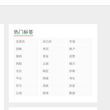
热门标签
交易员
自己的
市场
策略
考试
账户
规则
资金
趋势
风险
止损
能力
仓位
稳定
价格
平台
情绪
考生
官方
高效
的是
让他
精准
数据