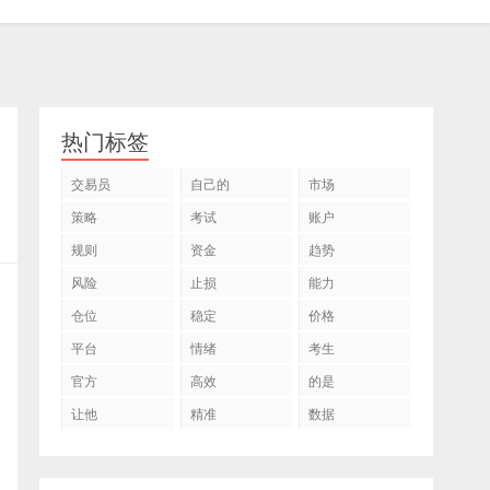
热门标签
交易员
自己的
市场
策略
考试
账户
规则
资金
趋势
风险
止损
能力
仓位
稳定
价格
平台
情绪
考生
官方
高效
的是
让他
精准
数据