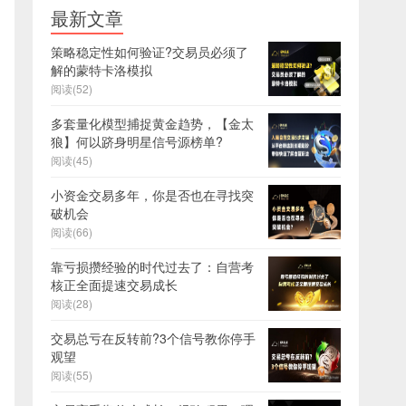
最新文章
策略稳定性如何验证?交易员必须了
解的蒙特卡洛模拟
阅读(52)
多套量化模型捕捉黄金趋势，【金太
狼】何以跻身明星信号源榜单?
阅读(45)
小资金交易多年，你是否也在寻找突
破机会
阅读(66)
靠亏损攒经验的时代过去了：自营考
核正全面提速交易成长
阅读(28)
交易总亏在反转前?3个信号教你停手
观望
阅读(55)