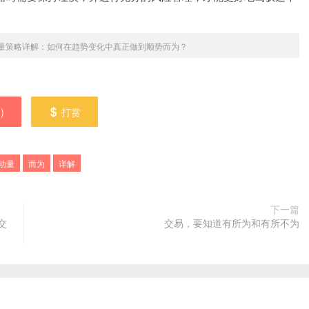
量策略详解：如何在趋势变化中真正做到顺势而为？
0
)
打赏
动量
而为
详解
下一篇
交
交易，要知道有所为和有所不为