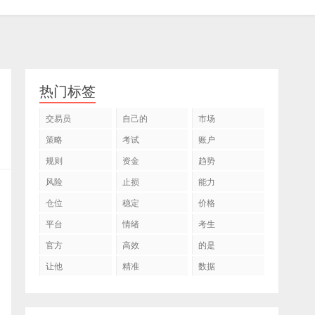
热门标签
交易员
自己的
市场
策略
考试
账户
规则
资金
趋势
风险
止损
能力
仓位
稳定
价格
平台
情绪
考生
官方
高效
的是
让他
精准
数据