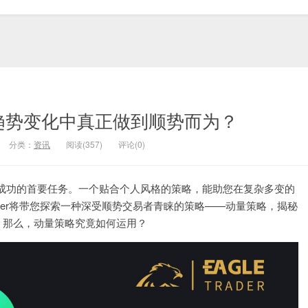
趋势变化中真正做到顺势而为？
分类：
资讯
阅读(357)
评论(0)
成功的首要任务。一个贴合个人风格的策略，能助您在复杂多变的
ader将带您探索一种深受顺势交易者青睐的策略——动量策略，揭秘
。那么，动量策略究竟如何运用？