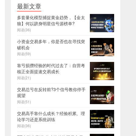
最新文章
多套量化模型捕捉黄金趋势，【金太
狼】何以跻身明星信号源榜单?
阅读(36)
小资金交易多年，你是否也在寻找突
破机会
阅读(59)
靠亏损攒经验的时代过去了：自营考
核正全面提速交易成长
阅读(21)
交易总亏在反转前?3个信号教你停手
观望
阅读(51)
交易高手靠什么成长？经验积累、理
论学习还是系统训练
阅读(36)