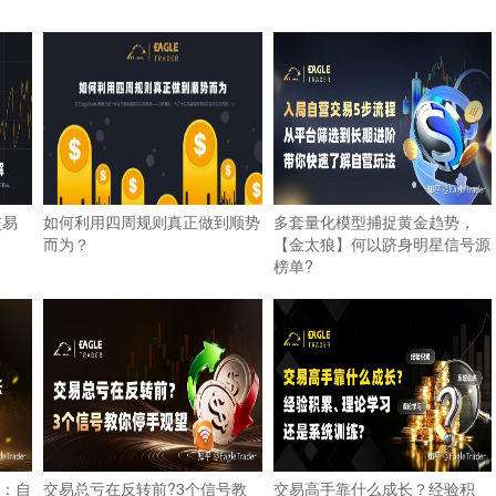
交易
如何利用四周规则真正做到顺势
多套量化模型捕捉黄金趋势，
而为？
【金太狼】何以跻身明星信号源
榜单?
：自
交易总亏在反转前?3个信号教
交易高手靠什么成长？经验积