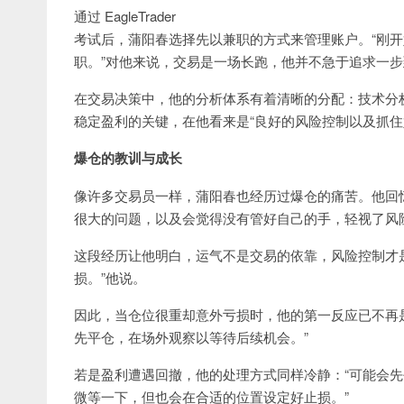
通过 EagleTrader
考试后，蒲阳春选择先以兼职的方式来管理账户。“刚开
职。”对他来说，交易是一场长跑，他并不急于追求一
在交易决策中，他的分析体系有着清晰的分配：技术分析
稳定盈利的关键，在他看来是“良好的风险控制以及抓住
爆仓的教训与成长
像许多交易员一样，蒲阳春也经历过爆仓的痛苦。他回
很大的问题，以及会觉得没有管好自己的手，轻视了风
这段经历让他明白，运气不是交易的依靠，风险控制才
损。”他说。
因此，当仓位很重却意外亏损时，他的第一反应已不再是
先平仓，在场外观察以等待后续机会。”
若是盈利遭遇回撤，他的处理方式同样冷静：“可能会
微等一下，但也会在合适的位置设定好止损。”