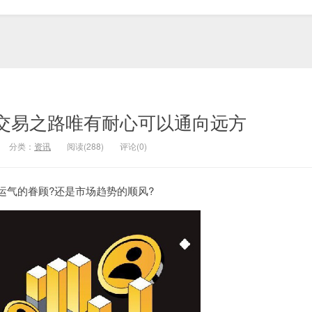
员采访|交易之路唯有耐心可以通向远方
分类：
资讯
阅读(288)
评论(0)
运气的眷顾?还是市场趋势的顺风?