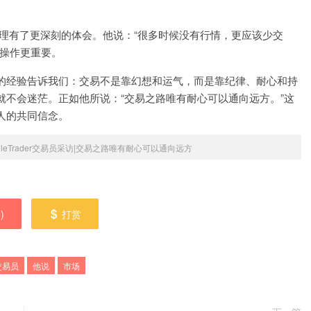
风险管理有了更深刻的体会。他说：“很多时候没有行情，更应该少交
繁操作更重要。
的经验告诉我们：交易不是靠幻想和运气，而是靠纪律、耐心和持
不会迷茫。正如他所说：“交易之路唯有耐心可以通向远方。”这
人的共同信念。
gleTrader交易员采访|交易之路唯有耐心可以通向远方
0
)
打赏
交易员
他说
市场