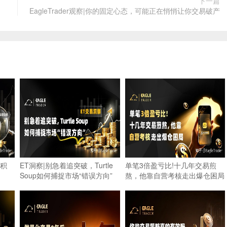
下一篇
EagleTrader观察|你的固定心态，可能正在悄悄让你交易破产
积
ET洞察|别急着追突破，Turtle
单笔3倍盈亏比!十几年交易煎
Soup如何捕捉市场“错误方向”
熬，他靠自营考核走出爆仓困局