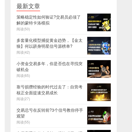
最新文章
策略稳定性如何验证?交易员必须了
解的蒙特卡洛模拟
阅读(50)
多套量化模型捕捉黄金趋势，【金太
狼】何以跻身明星信号源榜单?
阅读(42)
小资金交易多年，你是否也在寻找突
破机会
阅读(65)
靠亏损攒经验的时代过去了：自营考
核正全面提速交易成长
阅读(27)
交易总亏在反转前?3个信号教你停手
观望
阅读(55)