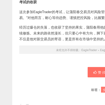
考试的收获
这次参加EagleTrader的考试，让蒲阳春交易员对
易。”对他而言，耐心等待趋势、谨慎把控风险，比频
经历过爆仓的失落，也收获了坚持的果实，蒲阳春用他
续修炼。未来的路依然漫长，但只要心中有方向，脚下就
不仅是他对新交易员的寄语，更是所有在市场中坚持的
未经允许不得转载：
EagleTrader
»
Ea
赞 (
标签：