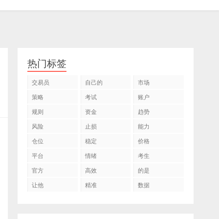
热门标签
交易员
自己的
市场
策略
考试
账户
规则
资金
趋势
风险
止损
能力
仓位
稳定
价格
平台
情绪
考生
官方
高效
的是
让他
精准
数据