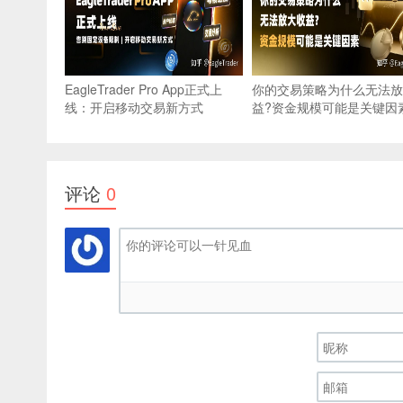
EagleTrader Pro App正式上
你的交易策略为什么无法放
线：开启移动交易新方式
益?资金规模可能是关键因
评论
0