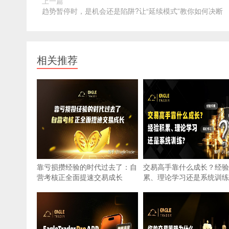
上一篇
趋势暂停时，是机会还是陷阱?让“延续模式”教你如何决断
相关推荐
靠亏损攒经验的时代过去了：自
交易高手靠什么成长？经验
营考核正全面提速交易成长
累、理论学习还是系统训练