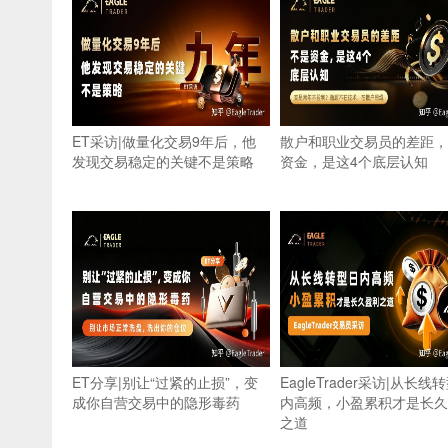
ET采访|做量化交易9年后，他
散户和职业交易员的差距，
发现交易稳定的关键不是策略
资金，是这4个底层认知
ET分享|别让“过紧的止损”，变
EagleTrader采访|从长线
成你自营交易中的隐形毒药
内高频，小盈累积才是长久
之道