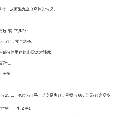
头寸，从而避免全仓爆掉的情况。
要包括以下几种：
50点等，逐层减仓;
余部分使用追踪止损锁定利润;
略弹性。
化操作。
损设为 25 点，仓位为 4 手。若交易失败，亏损为 880 美元(账户规模
时平仓一半(2 手)。