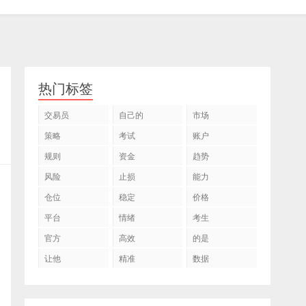
热门标签
交易员
自己的
市场
策略
考试
账户
规则
资金
趋势
风险
止损
能力
仓位
稳定
价格
平台
情绪
考生
官方
高效
的是
让他
精准
数据