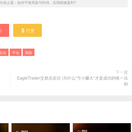
分批止盈：如何平衡风险与利润，实现稳健盈利?
0
)
打赏
仓位
平仓
风险
下一篇
EagleTrader交易员采访 |为什么“亏小赚大”才是成功的唯一法
则