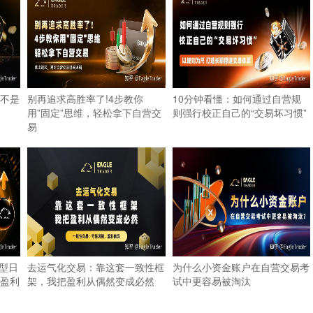
不是
别再追求高胜率了!4步教你
10分钟看懂：如何通过自营规
用”固定”思维，轻松拿下自营交
则强行校正自己的“交易坏习惯”
易
转型日
去运气化交易：靠这套一致性框
为什么小资金账户在自营交易考
盈利
架，我把盈利从偶然变成必然
试中更容易被淘汰