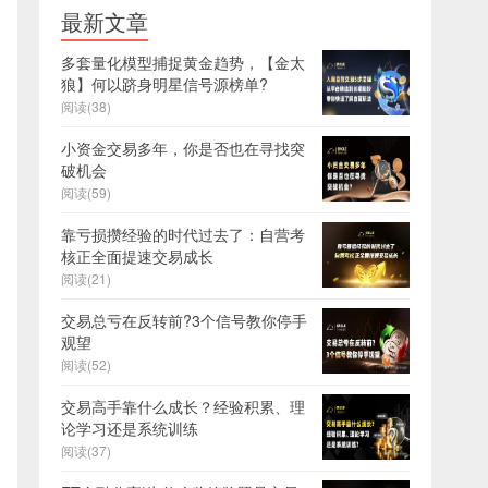
最新文章
多套量化模型捕捉黄金趋势，【金太
狼】何以跻身明星信号源榜单?
阅读(38)
小资金交易多年，你是否也在寻找突
破机会
阅读(59)
靠亏损攒经验的时代过去了：自营考
核正全面提速交易成长
阅读(21)
交易总亏在反转前?3个信号教你停手
观望
阅读(52)
交易高手靠什么成长？经验积累、理
论学习还是系统训练
阅读(37)