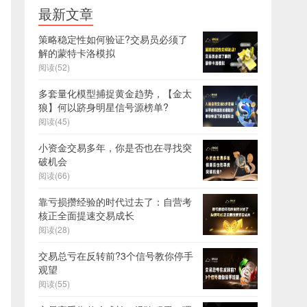
最新文章
策略稳定性如何验证?交易员必须了
解的蒙特卡洛模拟
阅读(52)
多套量化模型捕捉黄金趋势，【金太
狼】何以跻身明星信号源榜单?
阅读(45)
小资金交易多年，你是否也在寻找突
破机会
阅读(66)
靠亏损攒经验的时代过去了：自营考
核正全面提速交易成长
阅读(28)
交易总亏在反转前?3个信号教你停手
观望
阅读(55)