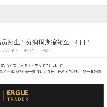
鹰交易员诞生！分润周期缩短至 14 日！
分类：
资讯
阅读(275)
评论(0)
精心打造了雄鹰计划与大奖章计划。在
，仅仅是您完成挑战的第一步!在历经漫长且严格的考核后，第一批雄鹰