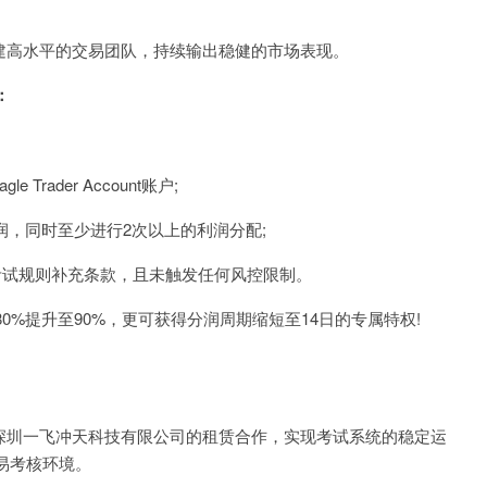
构建高水平的交易团队，持续输出稳健的市场表现。
：
ader Account账户;
，同时至少进行2次以上的利润分配;
易员考试规则补充条款，且未触发任何风控限制。
提升至90%，更可获得分润周期缩短至14日的专属特权!
过与深圳一飞冲天科技有限公司的租赁合作，实现考试系统的稳定运
易考核环境。