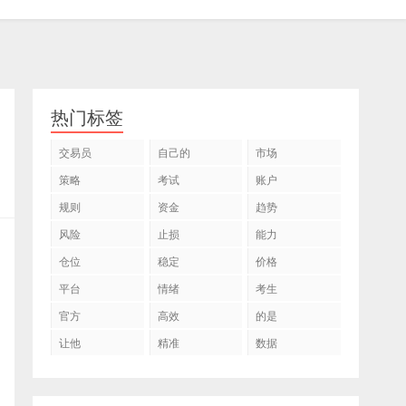
热门标签
交易员
自己的
市场
策略
考试
账户
规则
资金
趋势
风险
止损
能力
仓位
稳定
价格
平台
情绪
考生
官方
高效
的是
让他
精准
数据