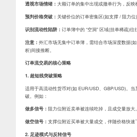
透视市场情绪：
大额订单的集中出现或撤单行为，反映
预判价格突破：
关键价位的订单密集区(如支撑 / 阻力
识别流动性陷阱：
订单簿中的 “空洞” 区域(挂单稀疏)
注意：
外汇市场无集中订单簿，需结合市场深度数据(如 CME
析)间接推断。
订单流交易的核心策略
1. 超短线突破策略
适用于高流动性货币对(如 EUR/USD、GBP/USD
破。例如：
做多信号：
阻力位附近卖单被连续吃掉，且成交量放大
做空信号：
支撑位附近买单被大量成交，伴随价格快速
2. 足迹模式与反转信号