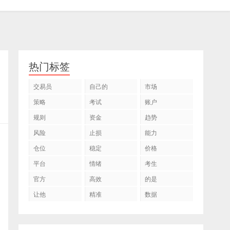
热门标签
交易员
自己的
市场
策略
考试
账户
规则
资金
趋势
风险
止损
能力
仓位
稳定
价格
平台
情绪
考生
官方
高效
的是
让他
精准
数据