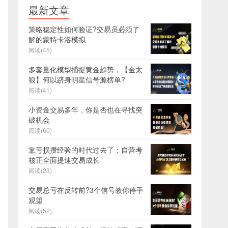
最新文章
策略稳定性如何验证?交易员必须了
解的蒙特卡洛模拟
阅读(45)
多套量化模型捕捉黄金趋势，【金太
狼】何以跻身明星信号源榜单?
阅读(41)
小资金交易多年，你是否也在寻找突
破机会
阅读(60)
靠亏损攒经验的时代过去了：自营考
核正全面提速交易成长
阅读(23)
交易总亏在反转前?3个信号教你停手
观望
阅读(52)