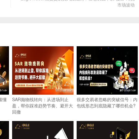
市场波动
读懂
SAR抛物线转向：从进场到止
很多交易者忽略的突破信号：内
盈，帮你踩准趋势节奏、避开大
包线形态到底隐藏了哪些机会?
回撤