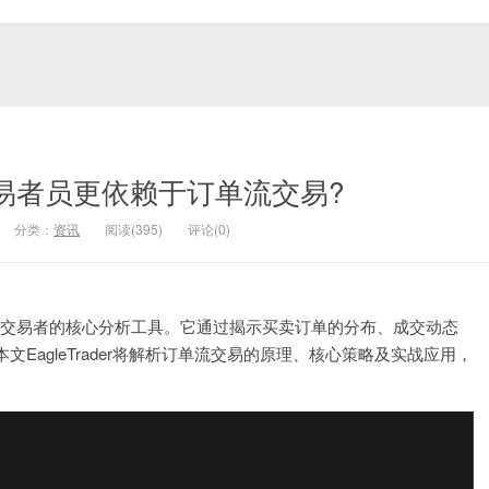
er交易者员更依赖于订单流交易?
分类：
资讯
阅读(395)
评论(0)
专业交易者的核心分析工具。它通过揭示买卖订单的分布、成交动态
agleTrader将解析订单流交易的原理、核心策略及实战应用，