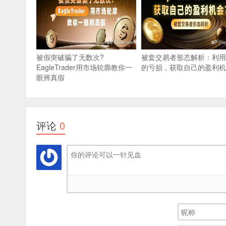
被假突破骗了无数次?
被套交易者形态解析：利用
EagleTrader用市场轮廓教你一
的亏损，获取自己的盈利机
眼辨真假
评论
0