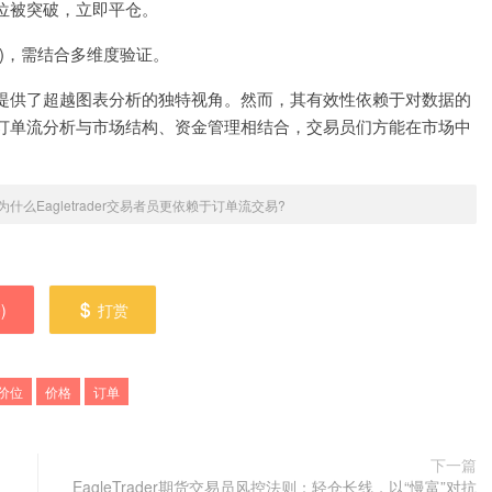
位被突破，立即平仓。
)，需结合多维度验证。
提供了超越图表分析的独特视角。然而，其有效性依赖于对数据的
订单流分析与市场结构、资金管理相结合，交易员们方能在市场中
为什么Eagletrader交易者员更依赖于订单流交易?
0
)
打赏
价位
价格
订单
下一篇
EagleTrader期货交易员风控法则：轻仓长线，以“慢富”对抗