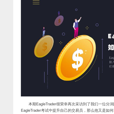
本期EagleTrader很荣幸再次采访到了我们一位分
EagleTrader考试中提升自己的交易员，那么他又是