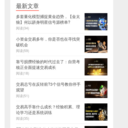
最新文章
多套量化模型捕捉黄金趋势，【金太
狼】何以跻身明星信号源榜单?
阅读(34)
小资金交易多年，你是否也在寻找突
破机会
阅读(59)
靠亏损攒经验的时代过去了：自营考
核正全面提速交易成长
阅读(18)
交易总亏在反转前?3个信号教你停手
观望
阅读(51)
交易高手靠什么成长？经验积累、理
论学习还是系统训练
阅读(35)