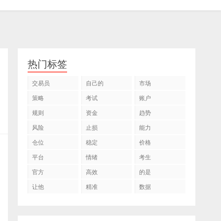
热门标签
交易员
自己的
市场
策略
考试
账户
规则
资金
趋势
风险
止损
能力
仓位
稳定
价格
平台
情绪
考生
官方
高效
的是
让他
精准
数据