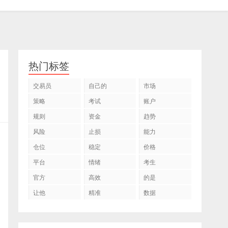
热门标签
交易员
自己的
市场
策略
考试
账户
规则
资金
趋势
风险
止损
能力
仓位
稳定
价格
平台
情绪
考生
官方
高效
的是
让他
精准
数据