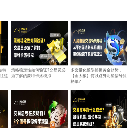
的独特
策略稳定性如何验证?交易员必
多套量化模型捕捉黄金趋势，
往这
须了解的蒙特卡洛模拟
【金太狼】何以跻身明星信号源
榜单?