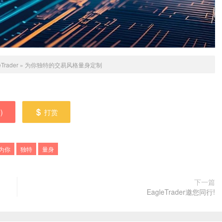
eTrader
»
为你独特的交易风格量身定制
0
)
打赏
为你
独特
量身
下一篇
​EagleTrader邀您同行!