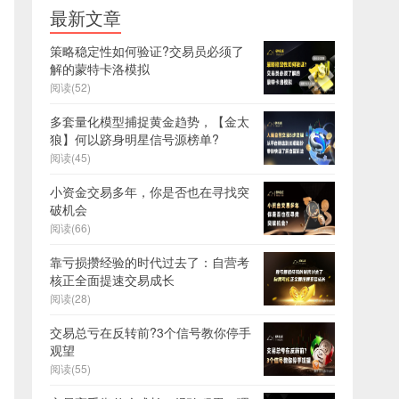
最新文章
策略稳定性如何验证?交易员必须了
解的蒙特卡洛模拟
阅读(52)
多套量化模型捕捉黄金趋势，【金太
狼】何以跻身明星信号源榜单?
阅读(45)
小资金交易多年，你是否也在寻找突
破机会
阅读(66)
靠亏损攒经验的时代过去了：自营考
核正全面提速交易成长
阅读(28)
交易总亏在反转前?3个信号教你停手
观望
阅读(55)