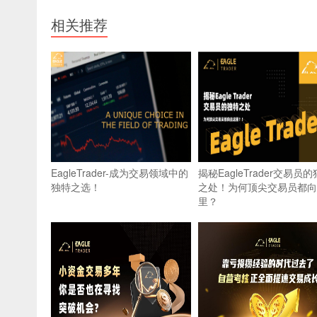
相关推荐
EagleTrader-成为交易领域中的
揭秘EagleTrader交易员
独特之选！
之处！为何顶尖交易员都向
里？