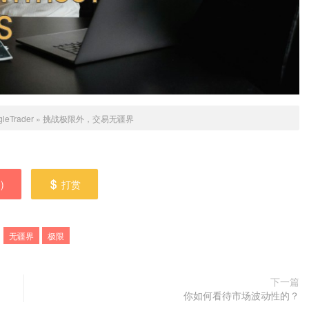
gleTrader
»
挑战极限外，交易无疆界
0
)
打赏
：
无疆界
极限
下一篇
你如何看待市场波动性的？