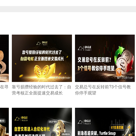
在寻
靠亏损攒经验的时代过去了：自
交易总亏在反转前?3个信号教
营考核正全面提速交易成长
你停手观望