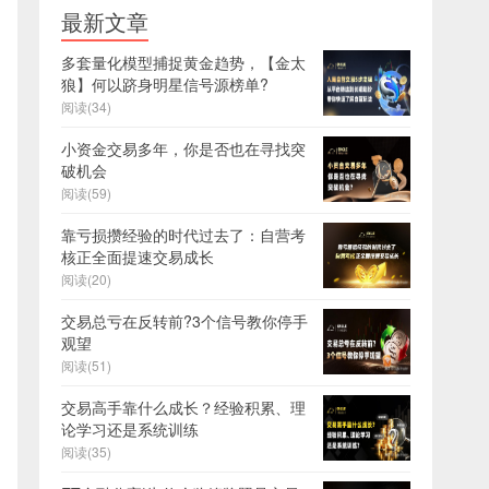
最新文章
多套量化模型捕捉黄金趋势，【金太
狼】何以跻身明星信号源榜单?
阅读(34)
小资金交易多年，你是否也在寻找突
破机会
阅读(59)
靠亏损攒经验的时代过去了：自营考
核正全面提速交易成长
阅读(20)
交易总亏在反转前?3个信号教你停手
观望
阅读(51)
交易高手靠什么成长？经验积累、理
论学习还是系统训练
阅读(35)