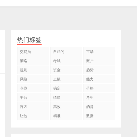
热门标签
交易员
自己的
市场
策略
考试
账户
规则
资金
趋势
风险
止损
能力
仓位
稳定
价格
平台
情绪
考生
官方
高效
的是
让他
精准
数据