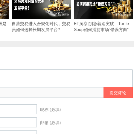
照是
自营交易进入合规化时代，交易
ET洞察|别急着追突破，Turtle
员如何选择长期发展平台?
Soup如何捕捉市场“错误方向”
提交评论
昵称 (必填)
邮箱 (必填)