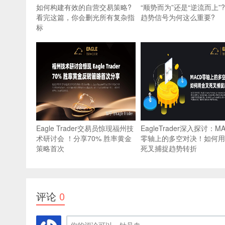
如何构建有效的自营交易策略?
“顺势而为”还是“逆流而上”
看完这篇，你会删光所有复杂指
趋势信号为何这么重要?
标
Eagle Trader交易员惊现福州技
EagleTrader深入探讨：M
术研讨会 ！分享70% 胜率黄金
零轴上的多空对决！如何用
策略首次
死叉捕捉趋势转折
评论
0