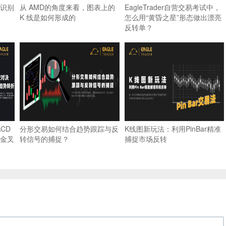
?识别
从 AMD的角度来看，图表上的
EagleTrader自营交易考试中，
K 线是如何形成的
怎么用“黄昏之星”形态做出漂亮
反转单？
ACD
分形交易如何结合趋势跟踪与反
K线图新玩法：利用PinBar精准
金叉
转信号的捕捉？
捕捉市场反转