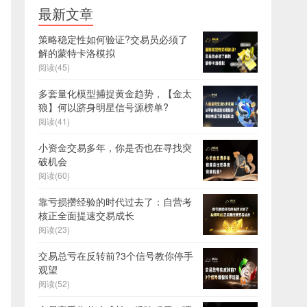
最新文章
策略稳定性如何验证?交易员必须了
解的蒙特卡洛模拟
阅读(45)
多套量化模型捕捉黄金趋势，【金太
狼】何以跻身明星信号源榜单?
阅读(41)
小资金交易多年，你是否也在寻找突
破机会
阅读(60)
靠亏损攒经验的时代过去了：自营考
核正全面提速交易成长
阅读(23)
交易总亏在反转前?3个信号教你停手
观望
阅读(52)