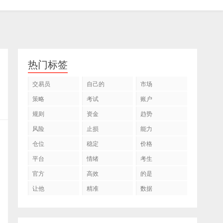
热门标签
交易员
自己的
市场
策略
考试
账户
规则
资金
趋势
风险
止损
能力
仓位
稳定
价格
平台
情绪
考生
官方
高效
的是
让他
精准
数据