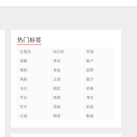
热门标签
交易员
自己的
市场
策略
考试
账户
规则
资金
趋势
风险
止损
能力
仓位
稳定
价格
平台
情绪
考生
官方
高效
的是
让他
精准
数据