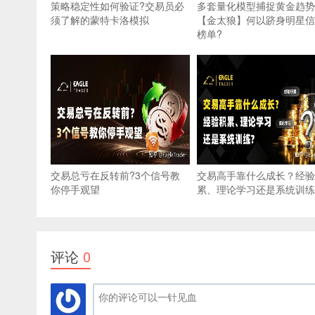
策略稳定性如何验证?交易员必
多套量化模型捕捉黄金趋势
须了解的蒙特卡洛模拟
【金太狼】何以跻身明星信
榜单?
交易总亏在反转前?3个信号教
交易高手靠什么成长？经验
你停手观望
累、理论学习还是系统训练
评论
0