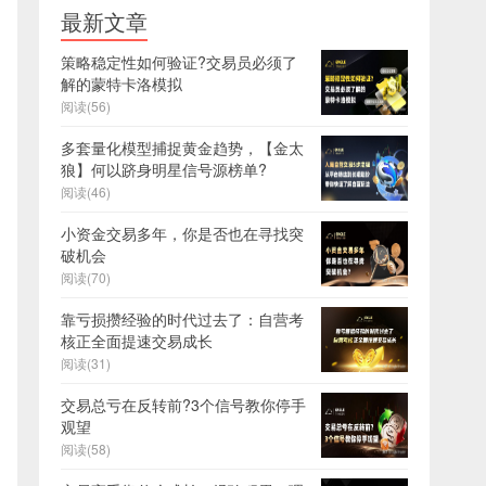
最新文章
策略稳定性如何验证?交易员必须了
解的蒙特卡洛模拟
阅读(56)
多套量化模型捕捉黄金趋势，【金太
狼】何以跻身明星信号源榜单?
阅读(46)
小资金交易多年，你是否也在寻找突
破机会
阅读(70)
靠亏损攒经验的时代过去了：自营考
核正全面提速交易成长
阅读(31)
交易总亏在反转前?3个信号教你停手
观望
阅读(58)