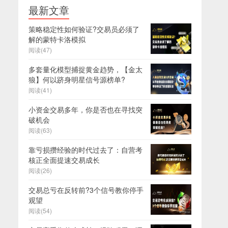
最新文章
策略稳定性如何验证?交易员必须了
解的蒙特卡洛模拟
阅读(47)
多套量化模型捕捉黄金趋势，【金太
狼】何以跻身明星信号源榜单?
阅读(41)
小资金交易多年，你是否也在寻找突
破机会
阅读(63)
靠亏损攒经验的时代过去了：自营考
核正全面提速交易成长
阅读(26)
交易总亏在反转前?3个信号教你停手
观望
阅读(54)