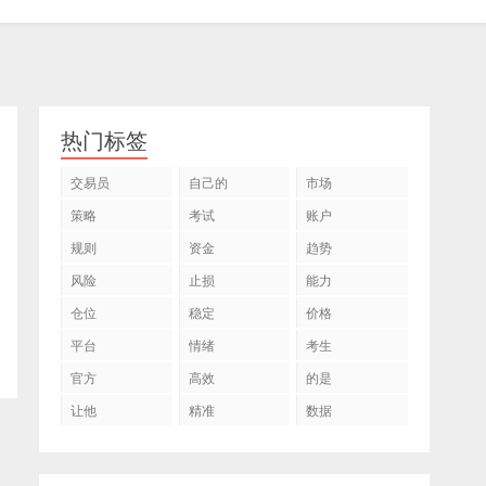
热门标签
交易员
自己的
市场
策略
考试
账户
规则
资金
趋势
风险
止损
能力
仓位
稳定
价格
平台
情绪
考生
官方
高效
的是
让他
精准
数据