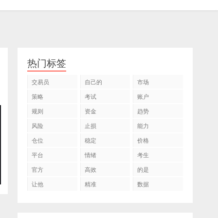
热门标签
交易员
自己的
市场
策略
考试
账户
规则
资金
趋势
风险
止损
能力
仓位
稳定
价格
平台
情绪
考生
官方
高效
的是
让他
精准
数据