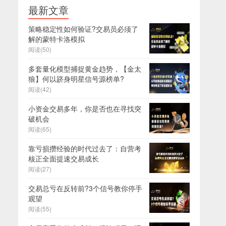
最新文章
策略稳定性如何验证?交易员必须了
解的蒙特卡洛模拟
阅读(50)
多套量化模型捕捉黄金趋势，【金太
狼】何以跻身明星信号源榜单?
阅读(42)
小资金交易多年，你是否也在寻找突
破机会
阅读(65)
靠亏损攒经验的时代过去了：自营考
核正全面提速交易成长
阅读(27)
交易总亏在反转前?3个信号教你停手
观望
阅读(55)