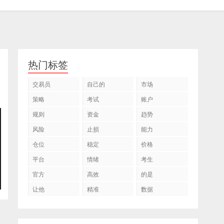
热门标签
交易员
自己的
市场
策略
考试
账户
规则
资金
趋势
风险
止损
能力
仓位
稳定
价格
平台
情绪
考生
官方
高效
的是
让他
精准
数据