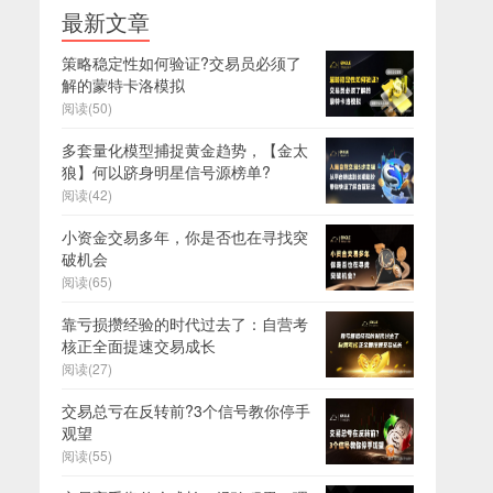
最新文章
策略稳定性如何验证?交易员必须了
解的蒙特卡洛模拟
阅读(50)
多套量化模型捕捉黄金趋势，【金太
狼】何以跻身明星信号源榜单?
阅读(42)
小资金交易多年，你是否也在寻找突
破机会
阅读(65)
靠亏损攒经验的时代过去了：自营考
核正全面提速交易成长
阅读(27)
交易总亏在反转前?3个信号教你停手
观望
阅读(55)