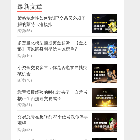
最新文章
策略稳定性如何验证?交易员必须了
解的蒙特卡洛模拟
阅读(56)
多套量化模型捕捉黄金趋势，【金太
狼】何以跻身明星信号源榜单?
阅读(46)
小资金交易多年，你是否也在寻找突
破机会
阅读(70)
靠亏损攒经验的时代过去了：自营考
核正全面提速交易成长
阅读(31)
交易总亏在反转前?3个信号教你停手
观望
阅读(58)