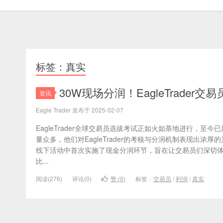
标签：真实
30W现场分润！EagleTrader
资讯
Eagle Trader 发布于 2025-02-07
EagleTrader全球交易员选拔考试正如火如荼地进行，至
量众多，他们对EagleTrader的考核与分润机制表现出浓厚
线下活动中首次实施了现金分润环节，旨在让交易员们深切
比...
阅读(276)
评论(0)
赞 (
0
)
标签：
交易员
/
利润
/
真实