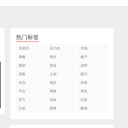
热门标签
交易员
自己的
市场
策略
考试
账户
规则
资金
趋势
风险
止损
能力
仓位
稳定
价格
平台
情绪
考生
官方
高效
的是
让他
精准
数据