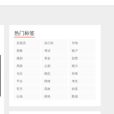
热门标签
交易员
自己的
市场
策略
考试
账户
规则
资金
趋势
风险
止损
能力
仓位
稳定
价格
平台
情绪
考生
官方
高效
的是
让他
精准
数据