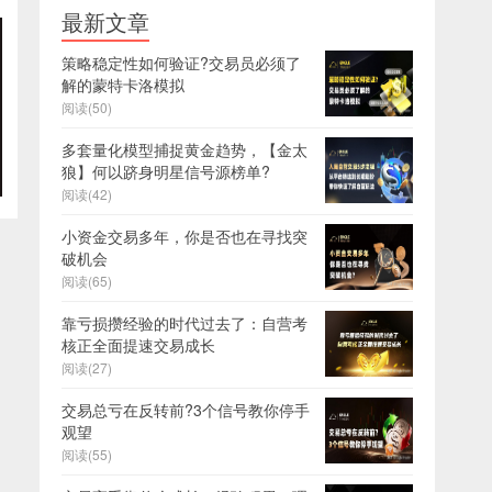
最新文章
策略稳定性如何验证?交易员必须了
解的蒙特卡洛模拟
阅读(50)
多套量化模型捕捉黄金趋势，【金太
狼】何以跻身明星信号源榜单?
阅读(42)
小资金交易多年，你是否也在寻找突
破机会
阅读(65)
靠亏损攒经验的时代过去了：自营考
核正全面提速交易成长
阅读(27)
交易总亏在反转前?3个信号教你停手
观望
阅读(55)