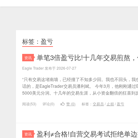
标签：盈亏
单笔3倍盈亏比!十几年交易煎熬
资讯
Eagle Trader 发布于 2026-07-27
“只有交易这堵南墙，已经撞了不知多少回。我也不回头，我也
话的，是EagleTrader交易员潘利斌。 今年3月，他刚刚通过E
5000美元分润。十几年的交易生涯，从小资金翻倍的狂喜到反
阅读(53)
评论(0)
赞 (
0
)
标签：
交易员
/
止损
/
盈亏
盈利≠合格!自营交易考试拒绝单
资讯