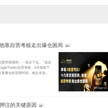
，他靠自营考核走出爆仓困局
6
要把墙撞倒，一直走下去。” 说这
agleTrader自营考核，4月就拿下
复爆仓的至暗时刻，他从未选...
边押注的关键原因
1