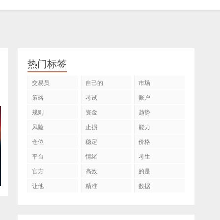
热门标签
交易员
自己的
市场
策略
考试
账户
规则
资金
趋势
风险
止损
能力
仓位
稳定
价格
平台
情绪
考生
官方
高效
的是
让他
精准
数据