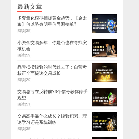
最新文章
多套量化模型捕捉黄金趋势，【金太
狼】何以跻身明星信号源榜单?
阅读(35)
小资金交易多年，你是否也在寻找突
破机会
阅读(59)
靠亏损攒经验的时代过去了：自营考
核正全面提速交易成长
阅读(20)
交易总亏在反转前?3个信号教你停手
观望
阅读(51)
交易高手靠什么成长？经验积累、理
论学习还是系统训练
阅读(35)