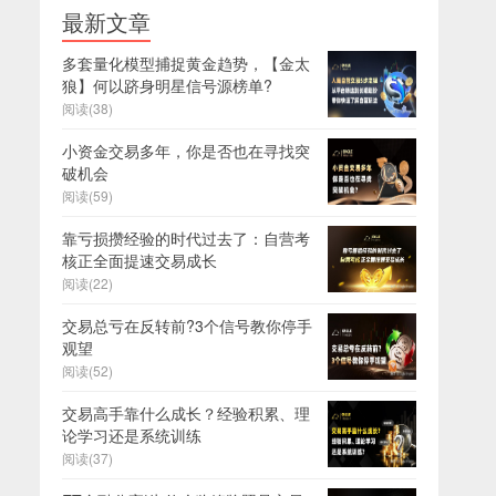
最新文章
多套量化模型捕捉黄金趋势，【金太
狼】何以跻身明星信号源榜单?
阅读(38)
小资金交易多年，你是否也在寻找突
破机会
阅读(59)
靠亏损攒经验的时代过去了：自营考
核正全面提速交易成长
阅读(22)
交易总亏在反转前?3个信号教你停手
观望
阅读(52)
交易高手靠什么成长？经验积累、理
论学习还是系统训练
阅读(37)