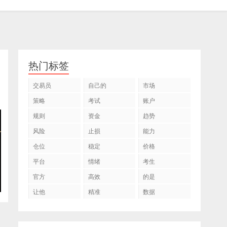
热门标签
交易员
自己的
市场
策略
考试
账户
规则
资金
趋势
风险
止损
能力
仓位
稳定
价格
平台
情绪
考生
官方
高效
的是
让他
精准
数据