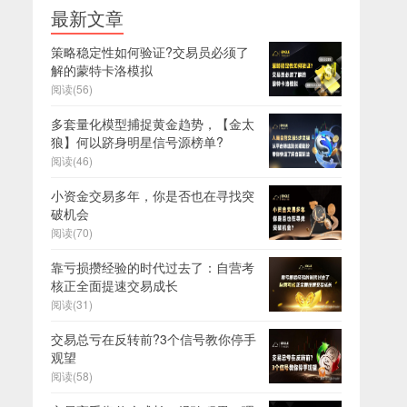
最新文章
策略稳定性如何验证?交易员必须了
解的蒙特卡洛模拟
阅读(56)
多套量化模型捕捉黄金趋势，【金太
狼】何以跻身明星信号源榜单?
阅读(46)
小资金交易多年，你是否也在寻找突
破机会
阅读(70)
靠亏损攒经验的时代过去了：自营考
核正全面提速交易成长
阅读(31)
交易总亏在反转前?3个信号教你停手
观望
阅读(58)