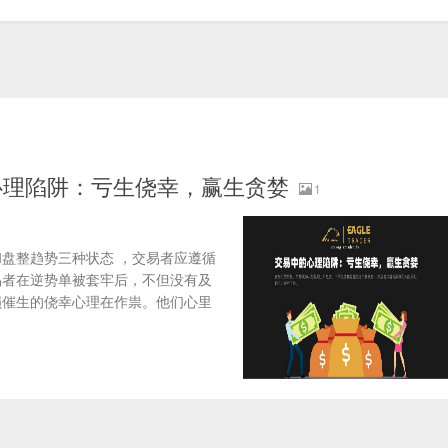
中的心理陷阱：亏生侥幸，赢生贪婪
1
整趋势三种状态 ，交易者应遵循
易者在逆势单被套牢后，不但没有及
损催生的侥幸心理在作祟。他们心里