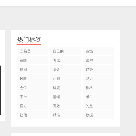
热门标签
交易员
自己的
市场
策略
考试
账户
规则
资金
趋势
风险
止损
能力
仓位
稳定
价格
平台
情绪
考生
官方
高效
的是
让他
精准
数据