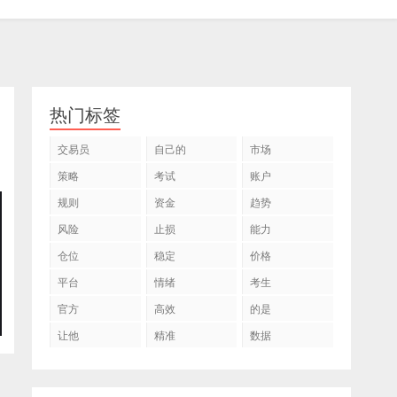
热门标签
交易员
自己的
市场
策略
考试
账户
规则
资金
趋势
风险
止损
能力
仓位
稳定
价格
平台
情绪
考生
官方
高效
的是
让他
精准
数据