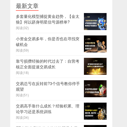
最新文章
多套量化模型捕捉黄金趋势，【金太
狼】何以跻身明星信号源榜单?
阅读(32)
小资金交易多年，你是否也在寻找突
破机会
阅读(59)
靠亏损攒经验的时代过去了：自营考
核正全面提速交易成长
阅读(18)
交易总亏在反转前?3个信号教你停手
观望
阅读(51)
交易高手靠什么成长？经验积累、理
论学习还是系统训练
阅读(34)