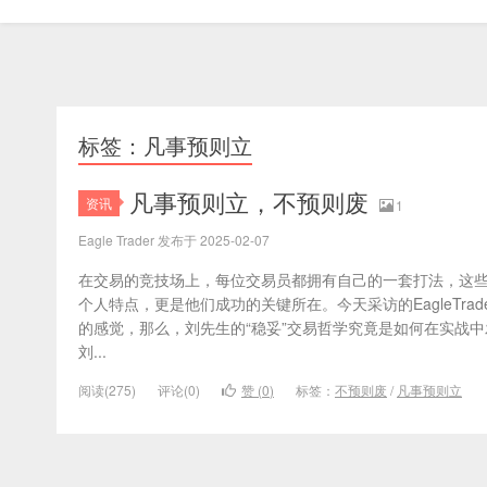
标签：凡事预则立
凡事预则立，不预则废
资讯
1
Eagle Trader 发布于 2025-02-07
在交易的竞技场上，每位交易员都拥有自己的一套打法，这
个人特点，更是他们成功的关键所在。今天采访的EagleTra
的感觉，那么，刘先生的“稳妥”交易哲学究竟是如何在实战中发挥作
刘...
阅读(275)
评论(0)
赞 (
0
)
标签：
不预则废
/
凡事预则立