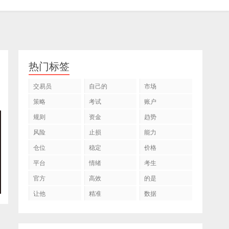
热门标签
交易员
自己的
市场
策略
考试
账户
规则
资金
趋势
风险
止损
能力
仓位
稳定
价格
平台
情绪
考生
官方
高效
的是
让他
精准
数据