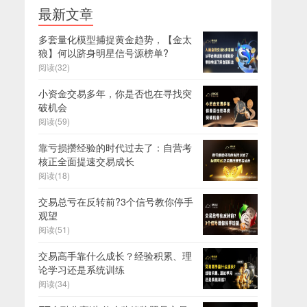
最新文章
多套量化模型捕捉黄金趋势，【金太
狼】何以跻身明星信号源榜单?
阅读(32)
小资金交易多年，你是否也在寻找突
破机会
阅读(59)
靠亏损攒经验的时代过去了：自营考
核正全面提速交易成长
阅读(18)
交易总亏在反转前?3个信号教你停手
观望
阅读(51)
交易高手靠什么成长？经验积累、理
论学习还是系统训练
阅读(34)