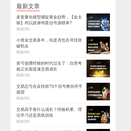
最新文章
多套量化模型捕捉黄金趋势，【金太
狼】何以跻身明星信号源榜单?
阅读(30)
小资金交易多年，你是否也在寻找突
破机会
阅读(59)
靠亏损攒经验的时代过去了：自营考
核正全面提速交易成长
阅读(18)
交易总亏在反转前?3个信号教你停手
观望
阅读(50)
交易高手靠什么成长？经验积累、理
论学习还是系统训练
阅读(34)