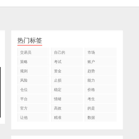
热门标签
交易员
自己的
市场
策略
考试
账户
规则
资金
趋势
风险
止损
能力
仓位
稳定
价格
平台
情绪
考生
官方
高效
的是
让他
精准
数据