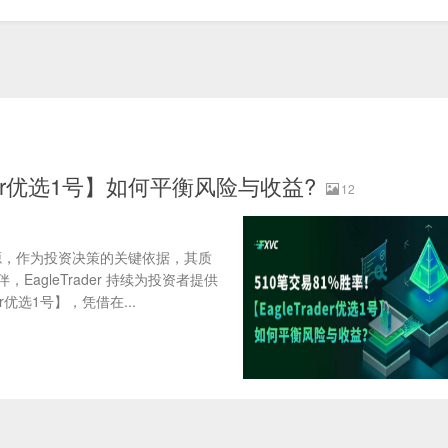
rader优选1号】如何平衡风险与收益?
12
，作为投资决策的关键依据，其质
，EagleTrader 持续为投资者提供
选1号】，凭借在...