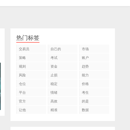
热门标签
交易员
自己的
市场
策略
考试
账户
规则
资金
趋势
风险
止损
能力
仓位
稳定
价格
平台
情绪
考生
官方
高效
的是
让他
精准
数据