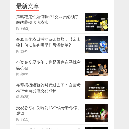
最新文章
策略稳定性如何验证?交易员必须了
解的蒙特卡洛模拟
阅读(52)
多套量化模型捕捉黄金趋势，【金太
狼】何以跻身明星信号源榜单?
阅读(45)
小资金交易多年，你是否也在寻找突
破机会
阅读(66)
靠亏损攒经验的时代过去了：自营考
核正全面提速交易成长
阅读(28)
交易总亏在反转前?3个信号教你停手
观望
阅读(55)