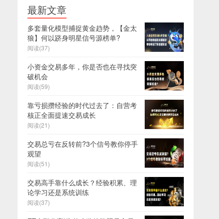
最新文章
多套量化模型捕捉黄金趋势，【金太
狼】何以跻身明星信号源榜单?
阅读(37)
小资金交易多年，你是否也在寻找突
破机会
阅读(59)
靠亏损攒经验的时代过去了：自营考
核正全面提速交易成长
阅读(21)
交易总亏在反转前?3个信号教你停手
观望
阅读(51)
交易高手靠什么成长？经验积累、理
论学习还是系统训练
阅读(37)