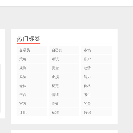
热门标签
交易员
自己的
市场
策略
考试
账户
规则
资金
趋势
风险
止损
能力
仓位
稳定
价格
平台
情绪
考生
官方
高效
的是
让他
精准
数据