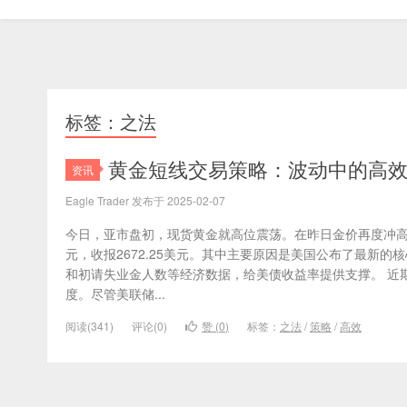
标签：之法
​黄金短线交易策略：波动中的高
资讯
Eagle Trader 发布于 2025-02-07
今日，亚市盘初，现货黄金就高位震荡。在昨日金价再度冲高，
元，收报2672.25美元。其中主要原因是美国公布了最新的
和初请失业金人数等经济数据，给美债收益率提供支撑。 近
度。尽管美联储...
阅读(341)
评论(0)
赞 (
0
)
标签：
之法
/
策略
/
高效